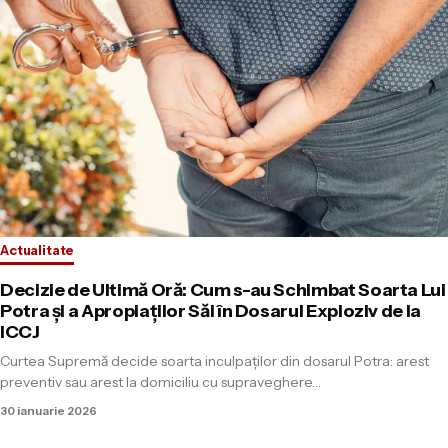
Actualitate
Decizie de Ultimă Oră: Cum s-au Schimbat Soarta Lui
Potra și a Apropiaților Săi în Dosarul Exploziv de la
ICCJ
Curtea Supremă decide soarta inculpaților din dosarul Potra: arest
preventiv sau arest la domiciliu cu supraveghere…
30 ianuarie 2026