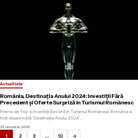
Actualitate
România, Destinația Anului 2024: Investiții Fără
Precedent și Oferte Surpriză în Turismul Românesc
Premii de Top și Investiții Record în Turismul Românesc România a
fost desemnată “Destinația Anului 2024”,…
29 ianuarie 2026
1
2
3
…
10
→