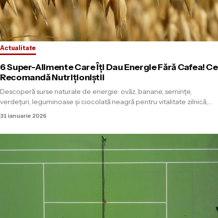
Actualitate
6 Super-Alimente Care Îți Dau Energie Fără Cafea! Ce
Recomandă Nutriționiștii
Descoperă surse naturale de energie: ovăz, banane, semințe,
verdețuri, leguminoase și ciocolată neagră pentru vitalitate zilnică,…
31 ianuarie 2026