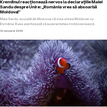
Kremlinul reacționează nervos la declarațiile Maiei
Sandu despre Unire: „România vrea să absoarbă
Moldova!”
Maia Sandu, acuzată de Moscova că vrea unirea Moldovei cu
România. Rusia avertizează că suveranitatea moldovenească…
31 ianuarie 2026