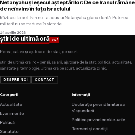
Netanyahu și eșecul așteptărilor: De ce Iranul rămâne
de neînvins în fața Israelului
Războiul Israel-Iran nu i-a adus lui Netanyahu gloria dorită. Puterea
militară nu se traduce în victorie…
14 aprilie 2026
știri de ultimă oră
!
.ro
Pensii, salarii și ajutoare de stat, pe scurt
știri de ultimă oră .ro - pensii, salarii, ajutoare de la stat, politică, actualitate,
sănătate și tehnologie. Ultima oră pe scurt, actualizată zilnic.
DESPRE NOI
CONTACT
Categorii
Informații
Actualitate
Declarație privind limitarea
răspunderii
Evenimente
Politica privind cookie-urile
Politică
Termeni și condiții
Sanatate