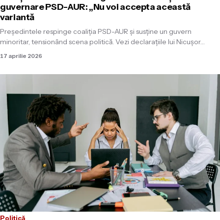
guvernare PSD-AUR: „Nu voi accepta această
variantă
Președintele respinge coaliția PSD-AUR și susține un guvern
minoritar, tensionând scena politică. Vezi declarațiile lui Nicușor…
17 aprilie 2026
Politică