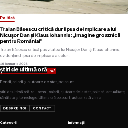
Politică
Traian Băsescu critică dur lipsa de implicare a lui
Nicușor Dan și Klaus Iohannis: „Imagine groaznică
pentru România!”
Traian Băsescu critică pasivitatea lui Nicușor Dan și Klaus Iohannis,
evidențiind lipsa de implicare a celor…
19 ianuarie 2026
știri de ultimă oră
!
.ro
Pensii, salarii și ajutoare de stat, pe scurt
știri de ultimă oră .ro - pensii, salarii, ajutoare de la stat, politică, actualitate,
sănătate și tehnologie. Ultima oră pe scurt, actualizată zilnic.
DESPRE NOI
CONTACT
Categorii
Informații