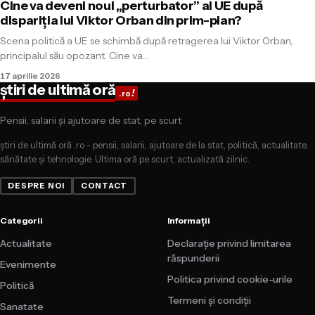
Cine va deveni noul „perturbator” al UE după
dispariția lui Viktor Orban din prim-plan?
Scena politică a UE se schimbă după retragerea lui Viktor Orban,
principalul său opozant. Cine va…
17 aprilie 2026
știri de ultimă oră
!
.ro
Pensii, salarii și ajutoare de stat, pe scurt
știri de ultimă oră .ro - pensii, salarii, ajutoare de la stat, politică, actualitate,
sănătate și tehnologie. Ultima oră pe scurt, actualizată zilnic.
DESPRE NOI
CONTACT
Categorii
Informații
Actualitate
Declarație privind limitarea
răspunderii
Evenimente
Politica privind cookie-urile
Politică
Termeni și condiții
Sanatate