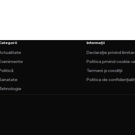
Categorii
Informații
Actualitate
Declarație privind limita
Evenimente
Politica privind cookie-ur
Politică
Termeni și condiții
Sanatate
Politica de confidențiali
Tehnologie