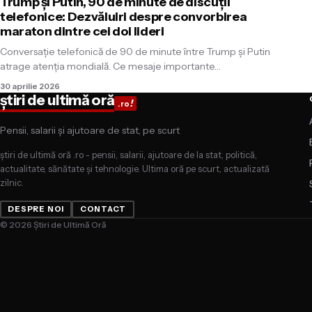
Trump și Putin, 90 de minute de discuții
telefonice: Dezvăluiri despre convorbirea
maraton dintre cei doi lideri
Conversație telefonică de 90 de minute între Trump și Putin
atrage atenția mondială. Ce mesaje importante…
30 aprilie 2026
știri de ultimă oră
!
.ro
Pensii, salarii și ajutoare de stat, pe scurt
știri de ultimă oră .ro - pensii, salarii, ajutoare de la stat, politică,
actualitate, sănătate și tehnologie. Ultima oră pe scurt, actualizată
zilnic.
DESPRE NOI
CONTACT
© 2026 Știri de Ultimă Oră