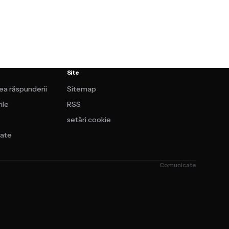
Site
rea răspunderii
Sitemap
ile
RSS
setări cookie
tate
Comunicate