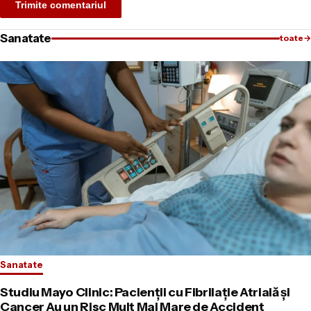
Sanatate
toate
→
Sanatate
Studiu Mayo Clinic: Pacienții cu Fibrilație Atrială și
Cancer Au un Risc Mult Mai Mare de Accident