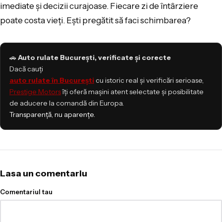
imediate și decizii curajoase. Fiecare zi de întârziere
poate costa vieți. Ești pregătit să faci schimbarea?
🚗
Auto rulate București, verificate și corecte
Dacă cauți
auto rulate în București
cu istoric real și verificări serioase,
Prestige Motors
îți oferă mașini atent selectate și posibilitate
de aducere la comandă din Europa.
Transparență, nu aparențe.
Lasa un comentariu
Comentariul tau