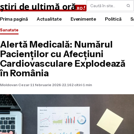
Caută
Prima pagină
Actualitate
Evenimente
Politică
S
Sanatate
Alertă Medicală: Numărul
Pacienților cu Afecțiuni
Cardiovasculare Explodează
în România
Moldovan Cezar
11 februarie 2026
22.162 citiri
1 min