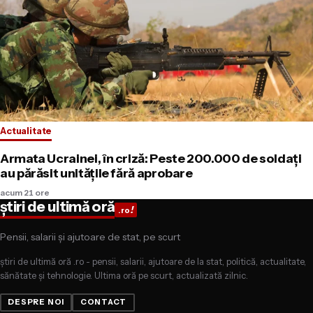
Actualitate
Armata Ucrainei, în criză: Peste 200.000 de soldați
au părăsit unitățile fără aprobare
acum 21 ore
știri de ultimă oră
!
.ro
Pensii, salarii și ajutoare de stat, pe scurt
știri de ultimă oră .ro - pensii, salarii, ajutoare de la stat, politică, actualitate,
sănătate și tehnologie. Ultima oră pe scurt, actualizată zilnic.
DESPRE NOI
CONTACT