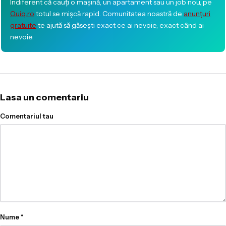
Indiferent că cauți o mașină, un apartament sau un job nou, pe
Quiq.ro
totul se mișcă rapid. Comunitatea noastră de
anunțuri
gratuite
te ajută să găsești exact ce ai nevoie, exact când ai
nevoie.
Lasa un comentariu
Comentariul tau
Nume
*