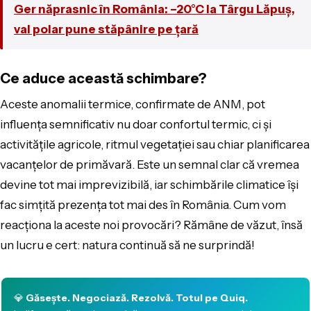
Ger năprasnic în România: –20°C la Târgu Lăpuș,
val polar pune stăpânire pe țară
Ce aduce această schimbare?
Aceste anomalii termice, confirmate de ANM, pot
influența semnificativ nu doar confortul termic, ci și
activitățile agricole, ritmul vegetației sau chiar planificarea
vacanțelor de primăvară. Este un semnal clar că vremea
devine tot mai imprevizibilă, iar schimbările climatice își
fac simțită prezența tot mai des în România. Cum vom
reacționa la aceste noi provocări? Rămâne de văzut, însă
un lucru e cert: natura continuă să ne surprindă!
💎
Găsește. Negociază. Rezolvă. Totul pe Quiq.