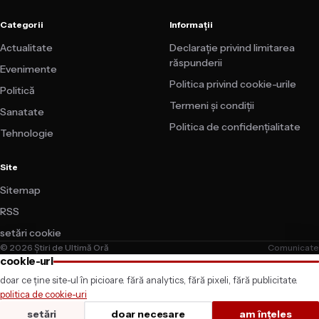
Categorii
Informații
Actualitate
Declarație privind limitarea
răspunderii
Evenimente
Politica privind cookie-urile
Politică
Termeni și condiții
Sanatate
Politica de confidențialitate
Tehnologie
Site
Sitemap
RSS
setări cookie
© 2026 Știri de Ultimă Oră
Comunicate
cookie-uri
doar ce ține site-ul în picioare. fără analytics, fără pixeli, fără publicitate.
politica de cookie-uri
setări
doar necesare
am înțeles