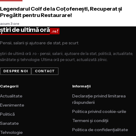
Legendarul Coif de la Coţofeneşti, Recuperat şi
Pregătit pentru Restaurare!
acum 3 ore
știri de ultimă oră
!
.ro
Pensii, salarii și ajutoare de stat, pe scurt
știri de ultimă oră .ro - pensii, salarii, ajutoare de la stat, politică, actualitate,
sănătate și tehnologie. Ultima oră pe scurt, actualizată zilnic.
DESPRE NOI
CONTACT
Categorii
Informații
Actualitate
Declarație privind limitarea
răspunderii
Evenimente
Politica privind cookie-urile
Politică
Termeni și condiții
Sanatate
Politica de confidențialitate
Tehnologie