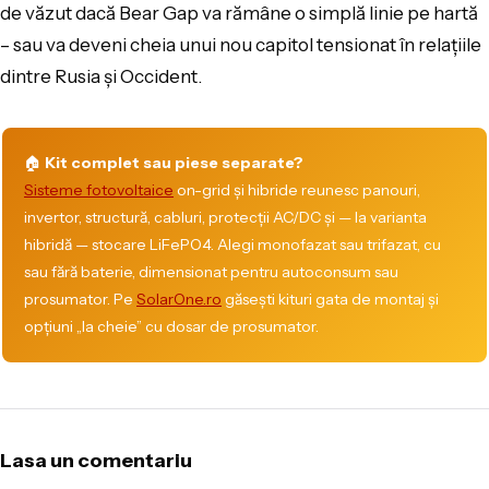
de văzut dacă Bear Gap va rămâne o simplă linie pe hartă
– sau va deveni cheia unui nou capitol tensionat în relațiile
dintre Rusia și Occident.
🏠
Kit complet sau piese separate?
Sisteme fotovoltaice
on-grid și hibride reunesc panouri,
invertor, structură, cabluri, protecții AC/DC și — la varianta
hibridă — stocare LiFePO4. Alegi monofazat sau trifazat, cu
sau fără baterie, dimensionat pentru autoconsum sau
prosumator. Pe
SolarOne.ro
găsești kituri gata de montaj și
opțiuni „la cheie” cu dosar de prosumator.
Lasa un comentariu