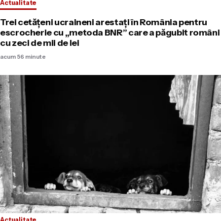
Actualitate
Trei cetățeni ucraineni arestați în România pentru
escrocherie cu „metoda BNR” care a păgubit români
cu zeci de mii de lei
acum 56 minute
Actualitate