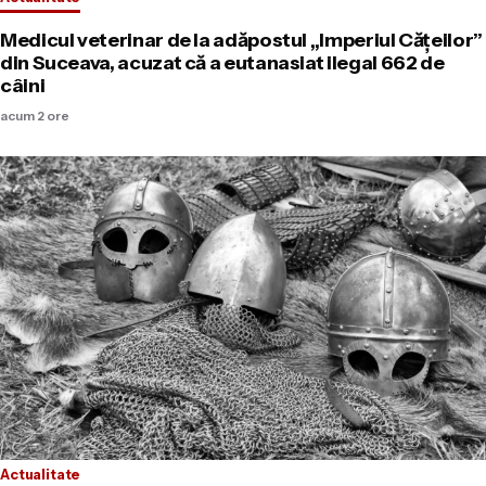
Medicul veterinar de la adăpostul „Imperiul Cățeilor”
din Suceava, acuzat că a eutanasiat ilegal 662 de
câini
acum 2 ore
Actualitate