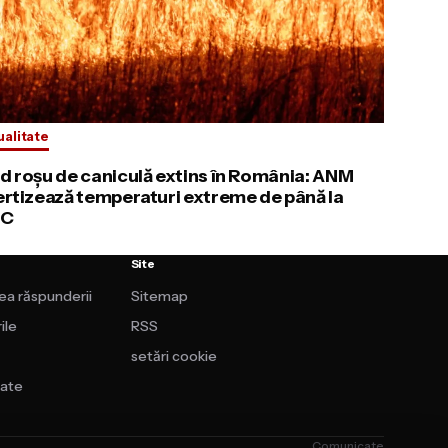
ualitate
d roșu de caniculă extins în România: ANM
ertizează temperaturi extreme de până la
°C
Site
rea răspunderii
Sitemap
ile
RSS
setări cookie
tate
Comunicate