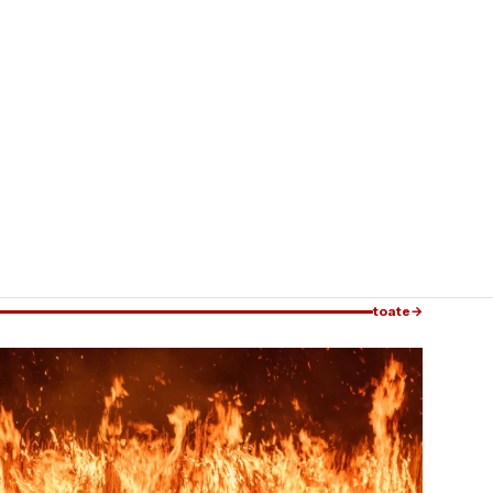
toate
→