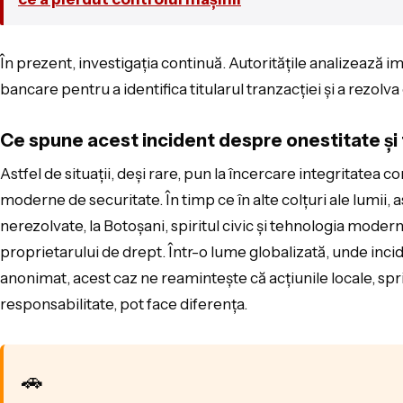
În prezent, investigația continuă. Autoritățile analizează 
bancare pentru a identifica titularul tranzacției și a rezolv
Ce spune acest incident despre onestitate și
Astfel de situații, deși rare, pun la încercare integritatea c
moderne de securitate. În timp ce în alte colțuri ale lumii,
nerezolvate, la Botoșani, spiritul civic și tehnologia mode
proprietarului de drept. Într-o lume globalizată, unde inci
anonimat, acest caz ne reamintește că acțiunile locale, spri
responsabilitate, pot face diferența.
🚗