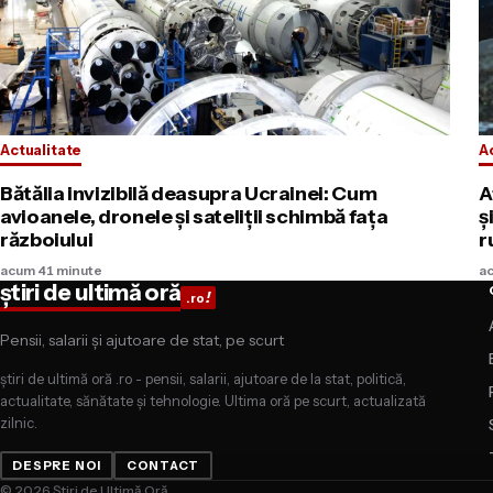
Actualitate
A
Bătălia invizibilă deasupra Ucrainei: Cum
A
avioanele, dronele și sateliții schimbă fața
ș
războiului
r
acum 41 minute
a
știri de ultimă oră
!
.ro
Pensii, salarii și ajutoare de stat, pe scurt
știri de ultimă oră .ro - pensii, salarii, ajutoare de la stat, politică,
actualitate, sănătate și tehnologie. Ultima oră pe scurt, actualizată
zilnic.
DESPRE NOI
CONTACT
© 2026 Știri de Ultimă Oră