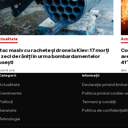
ctualitate
Act
tac masiv cu rachete și drone la Kiev: 17 morți
Co
i zeci de răniți în urma bombardamentelor
av
usești
41
cum 6 ore
ieri
Categorii
Informații
Actualitate
Declarație privind limita
Evenimente
Politica privind cookie-ur
Politică
Termeni și condiții
Sanatate
Politica de confidențiali
Tehnologie