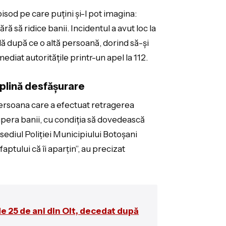
isod pe care puțini și-l pot imagina:
ă să ridice banii. Incidentul a avut loc la
ală după ce o altă persoană, dorind să-și
mediat autoritățile printr-un apel la 112.
 plină desfășurare
persoana care a efectuat retragerea
upera banii, cu condiția să dovedească
 sediul Poliţiei Municipiului Botoşani
aptului că îi aparţin”, au precizat
e 25 de ani din Olt, decedat după