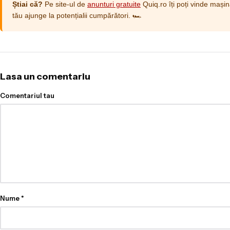
Știai că?
Pe site-ul de
anunturi gratuite
Quiq.ro îți poți vinde mașin
tău ajunge la potențialii cumpărători. 🏎️
Lasa un comentariu
Comentariul tau
Nume
*