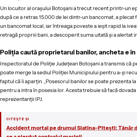
Un locuitor al orașului Botoșani a trecut recent printr-un ep
după ce a retras 15.000 de lei dintr-un bancomat, a plecat făr
un bancomat local, iar întreaga poveste a ieșit rapid la ive
retragă propriii bani, a descoperit suma uitată și a alertat i
Poliția caută proprietarul banilor, ancheta e în
Inspectoratul de Poliție Județean Botoșani a transmis că 
poate merge la sediul Poliției Municipiului pentru a-și rec
faptul că îi aparțin. „Posesorul banilor se poate prezenta la
pentru a intra în posesia lor. Acesta trebuie să facă dovada f
reprezentanții IPJ.
CITEȘTE ȘI
Accident mortal pe drumul Slatina–Pitești: Tânăr d
ce a pierdut controlul mașinii