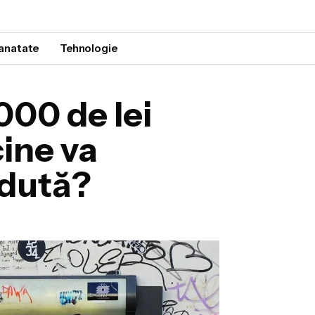
anatate
Tehnologie
000 de lei
ine va
rdută?