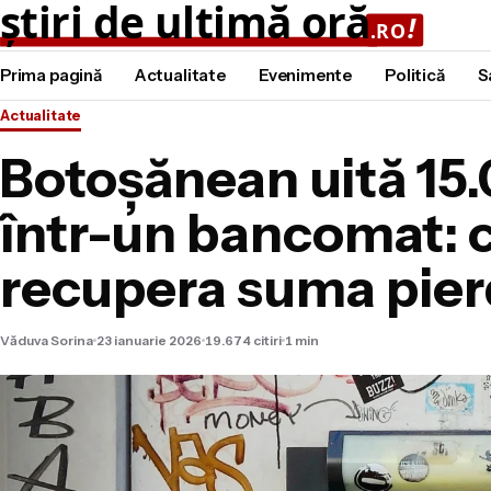
Prima pagină
Actualitate
Evenimente
Politică
S
Actualitate
Botoșănean uită 15.
într-un bancomat: c
recupera suma pie
Văduva Sorina
23 ianuarie 2026
19.674 citiri
1 min