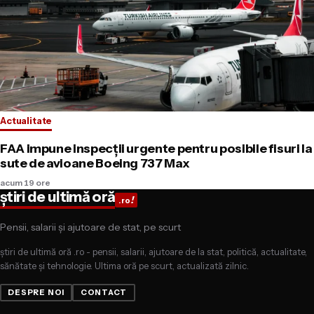
Actualitate
FAA impune inspecții urgente pentru posibile fisuri la
sute de avioane Boeing 737 Max
acum 19 ore
știri de ultimă oră
!
.ro
Pensii, salarii și ajutoare de stat, pe scurt
știri de ultimă oră .ro - pensii, salarii, ajutoare de la stat, politică, actualitate,
sănătate și tehnologie. Ultima oră pe scurt, actualizată zilnic.
DESPRE NOI
CONTACT