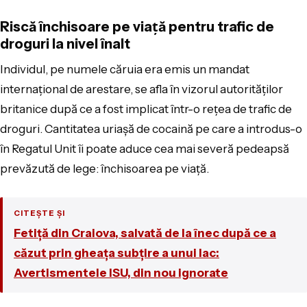
Riscă închisoare pe viaţă pentru trafic de
droguri la nivel înalt
Individul, pe numele căruia era emis un mandat
internaţional de arestare, se afla în vizorul autorităţilor
britanice după ce a fost implicat într-o reţea de trafic de
droguri. Cantitatea uriaşă de cocaină pe care a introdus-o
în Regatul Unit îi poate aduce cea mai severă pedeapsă
prevăzută de lege: închisoarea pe viaţă.
CITEȘTE ȘI
Fetiță din Craiova, salvată de la înec după ce a
căzut prin gheața subțire a unui lac:
Avertismentele ISU, din nou ignorate