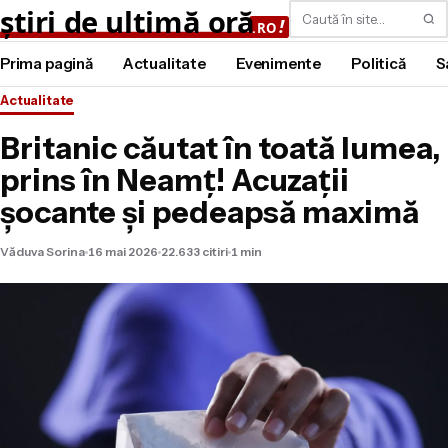
Caută
Prima pagină
Actualitate
Evenimente
Politică
S
Actualitate
Britanic căutat în toată lumea,
prins în Neamţ! Acuzaţii
şocante şi pedeapsă maximă
Văduva Sorina
16 mai 2026
22.633 citiri
1 min