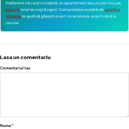
Indiferent că cauți o mașină, un apartament sau un job nou, pe
Quiq.ro
totul se mișcă rapid. Comunitatea noastră de
anunțuri
gratuite
te ajută să găsești exact ce ai nevoie, exact când ai
nevoie.
Lasa un comentariu
Comentariul tau
Nume
*