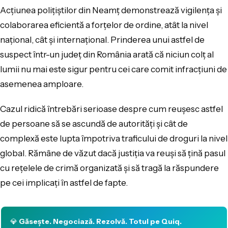
Acţiunea poliţiştilor din Neamţ demonstrează vigilenţa şi
colaborarea eficientă a forţelor de ordine, atât la nivel
naţional, cât şi internaţional. Prinderea unui astfel de
suspect într-un judeţ din România arată că niciun colţ al
lumii nu mai este sigur pentru cei care comit infracţiuni de
asemenea amploare.
Cazul ridică întrebări serioase despre cum reuşesc astfel
de persoane să se ascundă de autorităţi şi cât de
complexă este lupta împotriva traficului de droguri la nivel
global. Rămâne de văzut dacă justiţia va reuşi să ţină pasul
cu reţelele de crimă organizată şi să tragă la răspundere
pe cei implicaţi în astfel de fapte.
💎
Găsește. Negociază. Rezolvă. Totul pe Quiq.