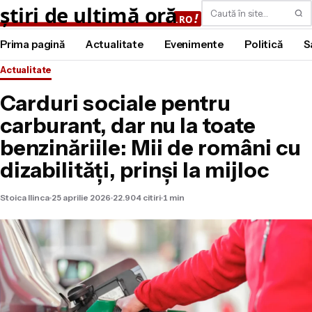
Caută
Prima pagină
Actualitate
Evenimente
Politică
S
Actualitate
Carduri sociale pentru
carburant, dar nu la toate
benzinăriile: Mii de români cu
dizabilități, prinși la mijloc
Stoica Ilinca
25 aprilie 2026
22.904 citiri
1 min