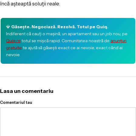
încă așteaptă soluții reale.
💎
Găsește. Negociază. Rezolvă. Totul pe Quiq.
Indiferent că cauți o mașină, un apartament sau un job nou, pe
Quiq.ro
totul se mișcă rapid. Comunitatea noastră de
anunțuri
gratuite
te ajută să găsești exact ce ai nevoie, exact când ai
nevoie.
Lasa un comentariu
Comentariul tau