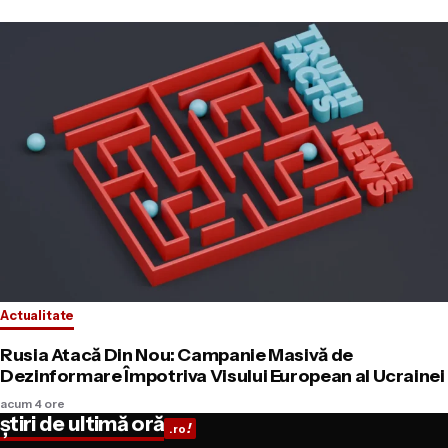
Actualitate
Rusia Atacă Din Nou: Campanie Masivă de
Dezinformare Împotriva Visului European al Ucrainei
acum 4 ore
știri de ultimă oră
!
.ro