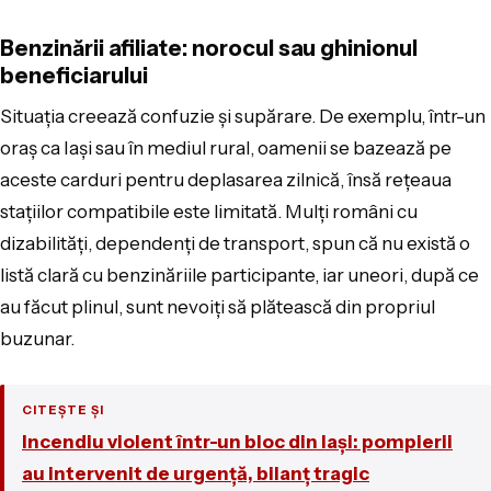
Benzinării afiliate: norocul sau ghinionul
beneficiarului
Situația creează confuzie și supărare. De exemplu, într-un
oraș ca Iași sau în mediul rural, oamenii se bazează pe
aceste carduri pentru deplasarea zilnică, însă rețeaua
stațiilor compatibile este limitată. Mulți români cu
dizabilități, dependenți de transport, spun că nu există o
listă clară cu benzinăriile participante, iar uneori, după ce
au făcut plinul, sunt nevoiți să plătească din propriul
buzunar.
CITEȘTE ȘI
Incendiu violent într-un bloc din Iași: pompierii
au intervenit de urgență, bilanț tragic