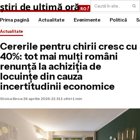
Caută
Prima pagină
Actualitate
Evenimente
Politică
S
Actualitate
Cererile pentru chirii cresc cu
40%: tot mai mulți români
renunță la achiziția de
locuințe din cauza
incertitudinii economice
Stoica Ilinca
26 aprilie 2026
22.311 citiri
1 min