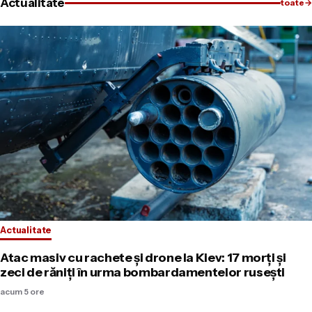
Actualitate
toate
→
Actualitate
Atac masiv cu rachete și drone la Kiev: 17 morți și
zeci de răniți în urma bombardamentelor rusești
acum 5 ore