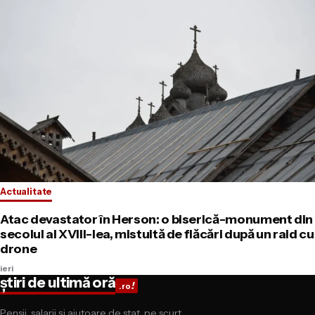
Actualitate
Atac devastator în Herson: o biserică-monument din
secolul al XVIII-lea, mistuită de flăcări după un raid cu
drone
ieri
știri de ultimă oră
!
.ro
Pensii, salarii și ajutoare de stat, pe scurt