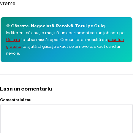
vreme.
💎
Găsește. Negociază. Rezolvă. Totul pe Quiq.
Indiferent că cauți o mașină, un apartament sau un job nou, pe
Quiq.ro
totul se mișcă rapid. Comunitatea noastră de
anunțuri
gratuite
te ajută să găsești exact ce ai nevoie, exact când ai
nevoie.
Lasa un comentariu
Comentariul tau