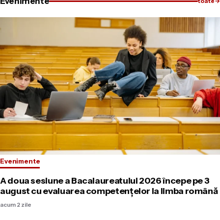
Evenimente
toate
→
Evenimente
A doua sesiune a Bacalaureatului 2026 începe pe 3
august cu evaluarea competențelor la limba română
acum 2 zile