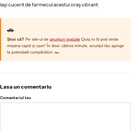
lași cucerit de farmecul acestui oraș vibrant.
🚗
Știai că?
Pe site-ul de
anunturi gratuite
Quiq.ro îți poți vinde
mașina rapid și ușor! În doar câteva minute, anunțul tău ajunge
la potențialii cumpărători. 🏎️
Lasa un comentariu
Comentariul tau