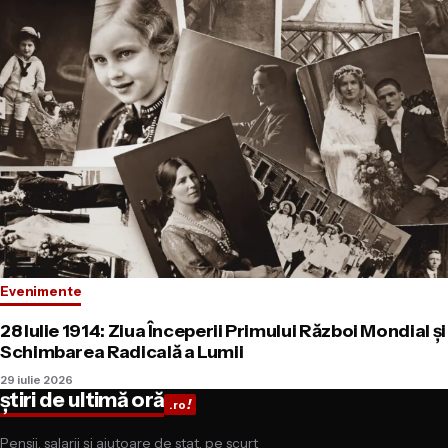
Evenimente
28 Iulie 1914: Ziua Începerii Primului Război Mondial și
Schimbarea Radicală a Lumii
29 iulie 2026
știri de ultimă oră
!
.ro
Pensii, salarii și ajutoare de stat, pe scurt