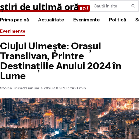
Caută
Prima pagină
Actualitate
Evenimente
Politică
S
Evenimente
Clujul Uimește: Orașul
Transilvan, Printre
Destinațiile Anului 2024 în
Lume
Stoica Ilinca
21 ianuarie 2026
18.978 citiri
1 min