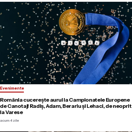
Evenimente
România cucerește aurul la Campionatele Europene
de Canotaj! Radiş, Adam, Berariu și Lehaci, de neoprit
la Varese
acum 4 zile