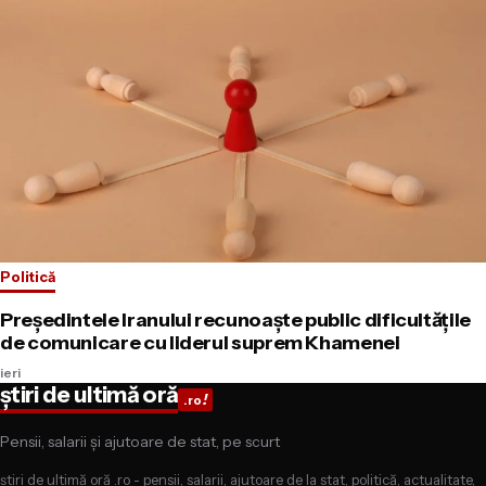
Politică
Președintele Iranului recunoaște public dificultățile
de comunicare cu liderul suprem Khamenei
ieri
știri de ultimă oră
!
.ro
Pensii, salarii și ajutoare de stat, pe scurt
știri de ultimă oră .ro - pensii, salarii, ajutoare de la stat, politică, actualitate,