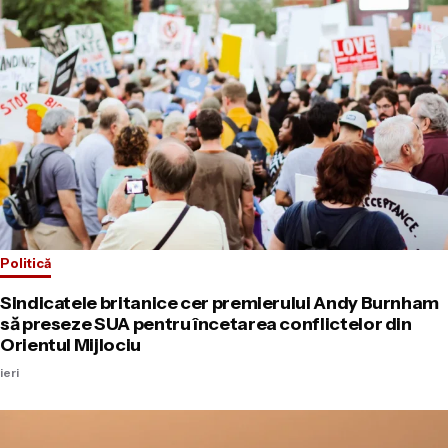
Politică
Sindicatele britanice cer premierului Andy Burnham
să preseze SUA pentru încetarea conflictelor din
Orientul Mijlociu
ieri