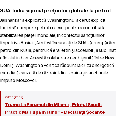
SUA, India și jocul prețurilor globale la petrol
Jaishankar a explicat că Washingtonul a cerut explicit
Indiei să cumpere petrol rusesc, pentru a contribui la
stabilizarea pieței mondiale, în contextul sancțiunilor
împotriva Rusiei. „Am fost încurajați de SUA să cumpărăm
petrol din Rusia, pentru că era ieftin și accesibil”, a subliniat
oficialul indian. Această colaborare neobișnuită între New
Delhi și Washington a venit ca răspuns la criza energetică
mondială cauzată de războiul din Ucraina și sancțiunile
impuse Moscovei.
CITEȘTE ȘI
Trump La Forumul din Miami: „Prințul Saudit
Practic Mă Pupă în Fund” – Declarații Șocante