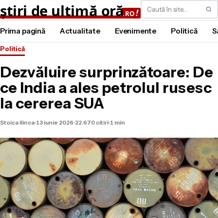
Caută
Prima pagină
Actualitate
Evenimente
Politică
S
Politică
Dezvăluire surprinzătoare: De
ce India a ales petrolul rusesc
la cererea SUA
Stoica Ilinca
13 iunie 2026
22.670 citiri
1 min