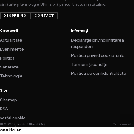
sănătate și tehnologie. Ultima oră pe scurt, actualizată zilnic.
DESPRE NOI
CONTACT
Categorii
Informații
Actualitate
Declarație privind limitarea
răspunderii
Evenimente
Politica privind cookie-urile
Politică
Termeni și condiții
Sanatate
Politica de confidențialitate
Tehnologie
Site
Sitemap
RSS
setări cookie
© 2026 Știri de Ultimă Oră
Comunicate
cookie-uri