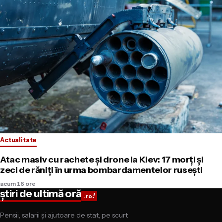
Actualitate
Atac masiv cu rachete și drone la Kiev: 17 morți și
zeci de răniți în urma bombardamentelor rusești
acum 16 ore
știri de ultimă oră
!
.ro
Pensii, salarii și ajutoare de stat, pe scurt