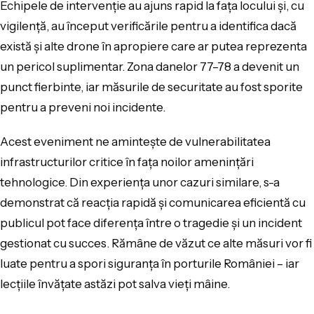
Echipele de intervenție au ajuns rapid la fața locului și, cu
vigilență, au început verificările pentru a identifica dacă
există și alte drone în apropiere care ar putea reprezenta
un pericol suplimentar. Zona danelor 77–78 a devenit un
punct fierbinte, iar măsurile de securitate au fost sporite
pentru a preveni noi incidente.
Acest eveniment ne amintește de vulnerabilitatea
infrastructurilor critice în fața noilor amenințări
tehnologice. Din experiența unor cazuri similare, s-a
demonstrat că reacția rapidă și comunicarea eficientă cu
publicul pot face diferența între o tragedie și un incident
gestionat cu succes. Rămâne de văzut ce alte măsuri vor fi
luate pentru a spori siguranța în porturile României – iar
lecțiile învățate astăzi pot salva vieți mâine.