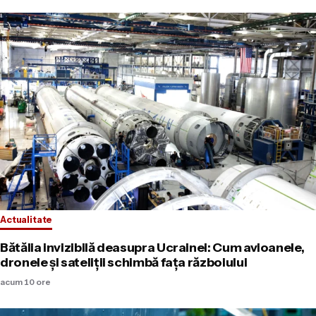
Actualitate
Bătălia invizibilă deasupra Ucrainei: Cum avioanele,
dronele și sateliții schimbă fața războiului
acum 10 ore