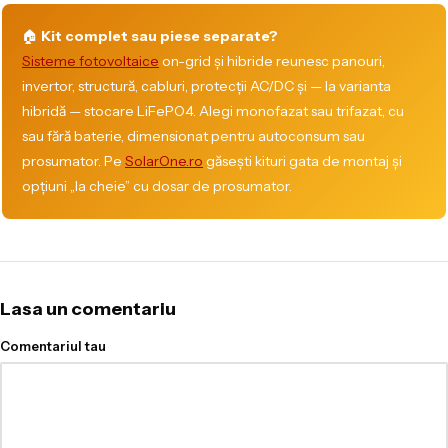
🏠
Kit complet sau piese separate?
Sisteme fotovoltaice
on-grid și hibride reunesc panouri,
invertor, structură, cabluri, protecții AC/DC și — la varianta
hibridă — stocare LiFePO4. Alegi monofazat sau trifazat, cu
sau fără baterie, dimensionat pentru autoconsum sau
prosumator. Pe
SolarOne.ro
găsești kituri gata de montaj și
opțiuni „la cheie” cu dosar de prosumator.
Lasa un comentariu
Comentariul tau