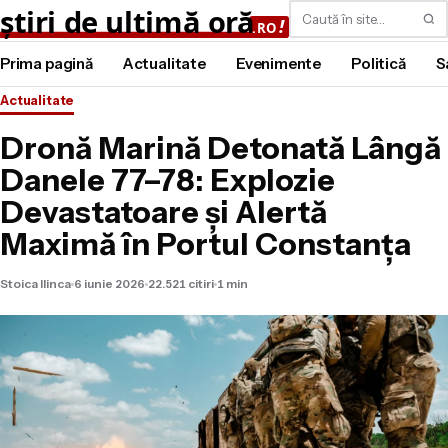
Caută
Prima pagină
Actualitate
Evenimente
Politică
S
Actualitate
Dronă Marină Detonată Lângă
Danele 77–78: Explozie
Devastatoare și Alertă
Maximă în Portul Constanța
Stoica Ilinca
6 iunie 2026
22.521 citiri
1 min