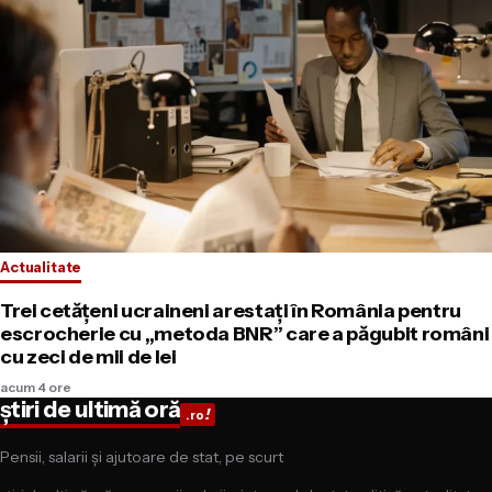
Actualitate
Trei cetățeni ucraineni arestați în România pentru
escrocherie cu „metoda BNR” care a păgubit români
cu zeci de mii de lei
acum 4 ore
știri de ultimă oră
!
.ro
Pensii, salarii și ajutoare de stat, pe scurt