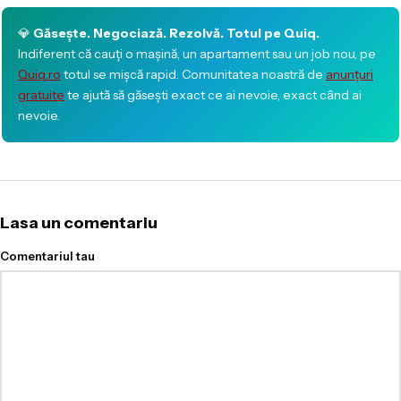
💎
Găsește. Negociază. Rezolvă. Totul pe Quiq.
Indiferent că cauți o mașină, un apartament sau un job nou, pe
Quiq.ro
totul se mișcă rapid. Comunitatea noastră de
anunțuri
gratuite
te ajută să găsești exact ce ai nevoie, exact când ai
nevoie.
Lasa un comentariu
Comentariul tau