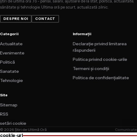
știri de ultimă oră .ro - pensii, salarii, ajutoare de la stat, politică, actualitate,
sănătate și tehnologie. Ultima oră pe scurt, actualizată zilnic.
DESPRE NOI
CONTACT
Categorii
Informații
Actualitate
Declarație privind limitarea
răspunderii
Evenimente
Politica privind cookie-urile
Politică
Termeni și condiții
Sanatate
Politica de confidențialitate
Tehnologie
Site
Sitemap
RSS
setări cookie
© 2026 Știri de Ultimă Oră
Comunicate
cookie-uri