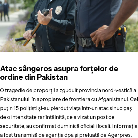
Atac sângeros asupra forțelor de
ordine din Pakistan
O tragedie de proporții a zguduit provincia nord-vestică a
Pakistanului, în apropiere de frontiera cu Afganistanul. Cel
puţin 15 poliţişti şi-au pierdut viaţa într-un atac sinucigaş
de o intensitate rar întâlnită, ce a vizat un post de
securitate, au confirmat duminică oficialii locali. Informația
a fost transmisă de agenția dpa și preluată de Agerpres.