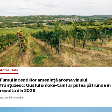
Actualitate
Fumul incendiilor amenință aroma vinului
franțuzesc: Gustul smoke-taint ar putea pătrunde în
recolta din 2026
acum 19 minute