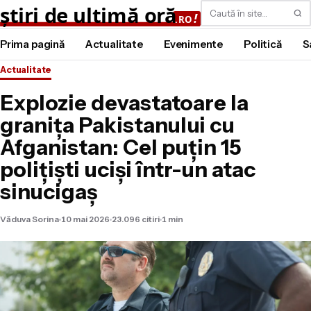
Caută
Prima pagină
Actualitate
Evenimente
Politică
S
Actualitate
Explozie devastatoare la
granița Pakistanului cu
Afganistan: Cel puțin 15
polițiști uciși într-un atac
sinucigaș
Văduva Sorina
10 mai 2026
23.096 citiri
1 min