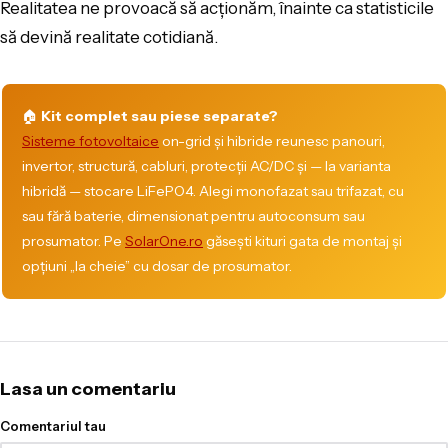
Realitatea ne provoacă să acționăm, înainte ca statisticile
să devină realitate cotidiană.
🏠
Kit complet sau piese separate?
Sisteme fotovoltaice
on-grid și hibride reunesc panouri,
invertor, structură, cabluri, protecții AC/DC și — la varianta
hibridă — stocare LiFePO4. Alegi monofazat sau trifazat, cu
sau fără baterie, dimensionat pentru autoconsum sau
prosumator. Pe
SolarOne.ro
găsești kituri gata de montaj și
opțiuni „la cheie” cu dosar de prosumator.
Lasa un comentariu
Comentariul tau