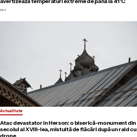
avertizează temperaturi extreme de până la 41°C
ieri
Actualitate
Atac devastator în Herson: o biserică-monument din
secolul al XVIII-lea, mistuită de flăcări după un raid cu
drone