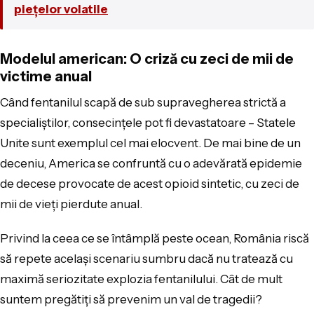
piețelor volatile
Modelul american: O criză cu zeci de mii de
victime anual
Când fentanilul scapă de sub supravegherea strictă a
specialiștilor, consecințele pot fi devastatoare – Statele
Unite sunt exemplul cel mai elocvent. De mai bine de un
deceniu, America se confruntă cu o adevărată epidemie
de decese provocate de acest opioid sintetic, cu zeci de
mii de vieți pierdute anual.
Privind la ceea ce se întâmplă peste ocean, România riscă
să repete același scenariu sumbru dacă nu tratează cu
maximă seriozitate explozia fentanilului. Cât de mult
suntem pregătiți să prevenim un val de tragedii?