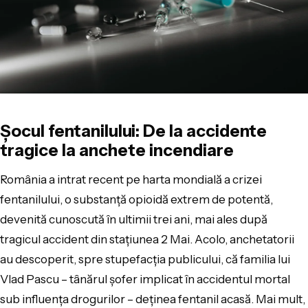
Șocul fentanilului: De la accidente
tragice la anchete incendiare
România a intrat recent pe harta mondială a crizei
fentanilului, o substanță opioidă extrem de potentă,
devenită cunoscută în ultimii trei ani, mai ales după
tragicul accident din stațiunea 2 Mai. Acolo, anchetatorii
au descoperit, spre stupefacția publicului, că familia lui
Vlad Pascu – tânărul șofer implicat în accidentul mortal
sub influența drogurilor – deținea fentanil acasă. Mai mult,