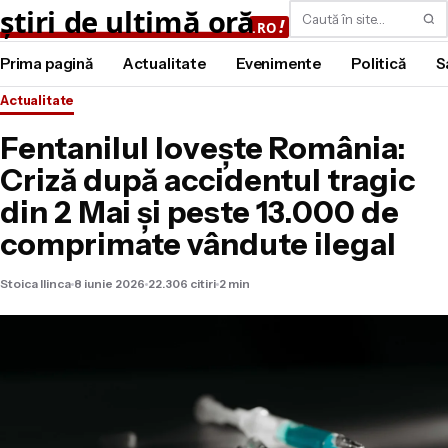
Caută
Prima pagină
Actualitate
Evenimente
Politică
S
Actualitate
Fentanilul lovește România:
Criză după accidentul tragic
din 2 Mai și peste 13.000 de
comprimate vândute ilegal
Stoica Ilinca
8 iunie 2026
22.306 citiri
2 min