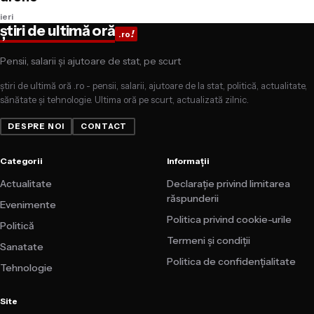
ieri
știri de ultimă oră
!
.ro
Pensii, salarii și ajutoare de stat, pe scurt
știri de ultimă oră .ro - pensii, salarii, ajutoare de la stat, politică, actualitate,
sănătate și tehnologie. Ultima oră pe scurt, actualizată zilnic.
DESPRE NOI
CONTACT
Categorii
Informații
Actualitate
Declarație privind limitarea
răspunderii
Evenimente
Politica privind cookie-urile
Politică
Termeni și condiții
Sanatate
Politica de confidențialitate
Tehnologie
Site