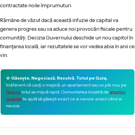
contractate noile împrumuturi.
Rămâne de văzut dacă această infuzie de capital va
genera progres sau va aduce noi provocări fiscale pentru
comunități. Decizia Guvernului deschide un nou capitol în
finanțarea locală, iar rezultatele se vor vedea abia în anii ce
vin.
💎
Găsește. Negociază. Rezolvă. Totul pe Quiq.
Indiferent că cauți o mașină, un apartament sau un job nou, pe
Quiq.ro
totul se mișcă rapid. Comunitatea noastră de
anunțuri
gratuite
te ajută să găsești exact ce ai nevoie, exact când ai
nevoie.