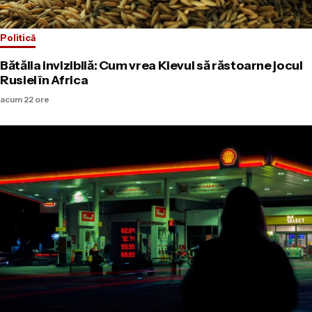
Politică
Bătălia invizibilă: Cum vrea Kievul să răstoarne jocul
Rusiei în Africa
acum 22 ore