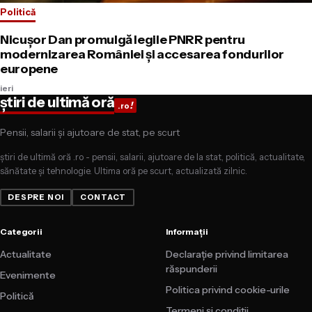
Politică
Nicușor Dan promulgă legile PNRR pentru
modernizarea României și accesarea fondurilor
europene
ieri
știri de ultimă oră
!
.ro
Pensii, salarii și ajutoare de stat, pe scurt
știri de ultimă oră .ro - pensii, salarii, ajutoare de la stat, politică, actualitate,
sănătate și tehnologie. Ultima oră pe scurt, actualizată zilnic.
DESPRE NOI
CONTACT
Categorii
Informații
Actualitate
Declarație privind limitarea
răspunderii
Evenimente
Politica privind cookie-urile
Politică
Termeni și condiții