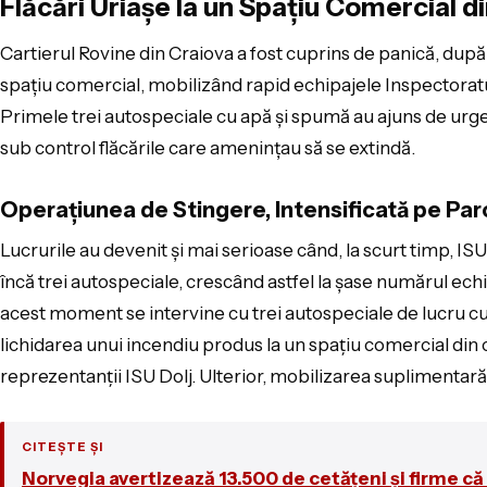
Flăcări Uriașe la un Spațiu Comercial d
Cartierul Rovine din Craiova a fost cuprins de panică, după 
spațiu comercial, mobilizând rapid echipajele Inspectoratul
Primele trei autospeciale cu apă și spumă au ajuns de urgenț
sub control flăcările care amenințau să se extindă.
Operațiunea de Stingere, Intensificată pe Par
Lucrurile au devenit și mai serioase când, la scurt timp, IS
încă trei autospeciale, crescând astfel la șase numărul echip
acest moment se intervine cu trei autospeciale de lucru cu
lichidarea unui incendiu produs la un spaţiu comercial din ca
reprezentanţii ISU Dolj. Ulterior, mobilizarea suplimentară
CITEȘTE ȘI
Norvegia avertizează 13.500 de cetățeni și firme că 