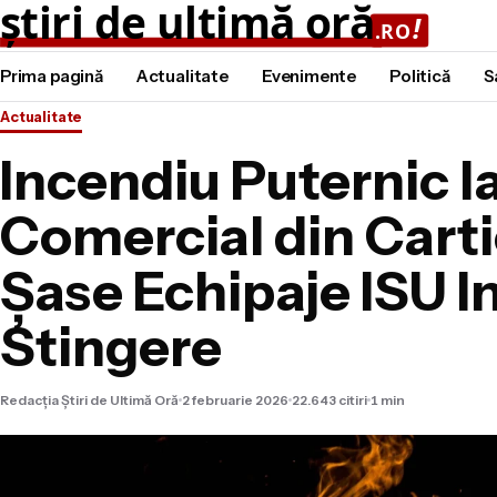
Prima pagină
Actualitate
Evenimente
Politică
S
Actualitate
Incendiu Puternic l
Comercial din Carti
Șase Echipaje ISU I
Stingere
Redacția Știri de Ultimă Oră
2 februarie 2026
22.643 citiri
1 min