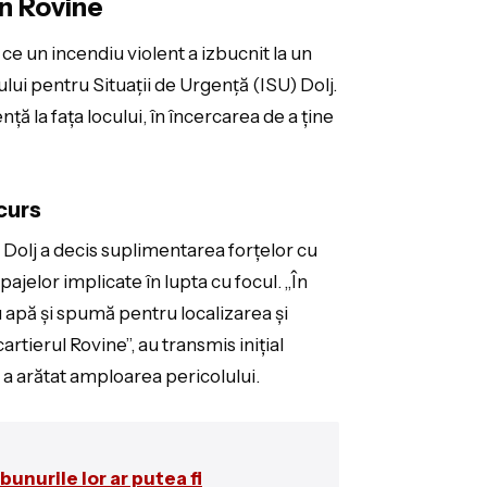
in Rovine
ce un incendiu violent a izbucnit la un
ui pentru Situaţii de Urgenţă (ISU) Dolj.
ă la fața locului, în încercarea de a ține
curs
U Dolj a decis suplimentarea forțelor cu
ajelor implicate în lupta cu focul. „În
 apă şi spumă pentru localizarea şi
rtierul Rovine”, au transmis inițial
 a arătat amploarea pericolului.
bunurile lor ar putea fi