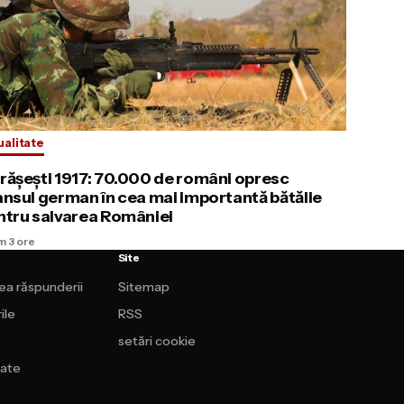
ualitate
rășești 1917: 70.000 de români opresc
ansul german în cea mai importantă bătălie
ntru salvarea României
m 3 ore
Site
rea răspunderii
Sitemap
ile
RSS
setări cookie
tate