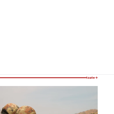
toate
→