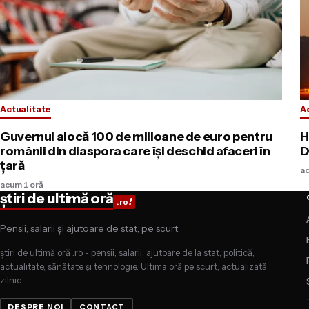
Actualitate
A
Guvernul alocă 100 de milioane de euro pentru
H
românii din diaspora care își deschid afaceri în
D
țară
a
acum 1 oră
știri de ultimă oră
!
.ro
Pensii, salarii și ajutoare de stat, pe scurt
știri de ultimă oră .ro - pensii, salarii, ajutoare de la stat, politică,
actualitate, sănătate și tehnologie. Ultima oră pe scurt, actualizată
zilnic.
DESPRE NOI
CONTACT