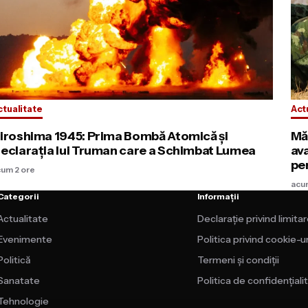
ctualitate
Act
iroshima 1945: Prima Bombă Atomică și
Mă
eclarația lui Truman care a Schimbat Lumea
av
pe
cum 2 ore
acu
Categorii
Informații
Actualitate
Declarație privind limita
Evenimente
Politica privind cookie-ur
Politică
Termeni și condiții
Sanatate
Politica de confidențiali
Tehnologie