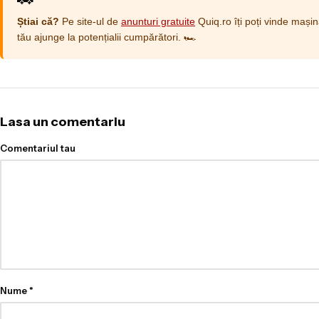
Știai că?
Pe site-ul de
anunturi gratuite
Quiq.ro îți poți vinde mașin
tău ajunge la potențialii cumpărători. 🏎️
Lasa un comentariu
Comentariul tau
Nume
*