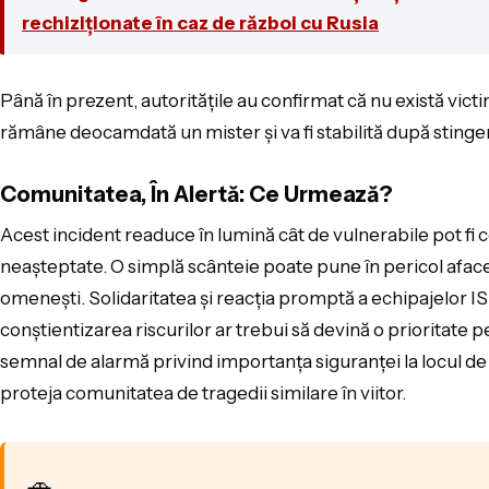
rechiziționate în caz de război cu Rusia
Până în prezent, autoritățile au confirmat că nu există vict
rămâne deocamdată un mister și va fi stabilită după stinge
Comunitatea, În Alertă: Ce Urmează?
Acest incident readuce în lumină cât de vulnerabile pot fi 
neașteptate. O simplă scânteie poate pune în pericol afaceri
omenești. Solidaritatea și reacția promptă a echipajelor ISU
conștientizarea riscurilor ar trebui să devină o prioritate 
semnal de alarmă privind importanța siguranței la locul de 
proteja comunitatea de tragedii similare în viitor.
🚗