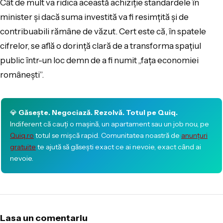
Cât de mult va ridica această achiziție standardele în
minister și dacă suma investită va fi resimțită și de
contribuabili rămâne de văzut. Cert este că, în spatele
cifrelor, se află o dorință clară de a transforma spațiul
public într-un loc demn de a fi numit „fața economiei
românești”.
💎
Găsește. Negociază. Rezolvă. Totul pe Quiq.
Indiferent că cauți o mașină, un apartament sau un job nou, pe
Quiq.ro
totul se mișcă rapid. Comunitatea noastră de
anunțuri
gratuite
te ajută să găsești exact ce ai nevoie, exact când ai
nevoie.
Lasa un comentariu