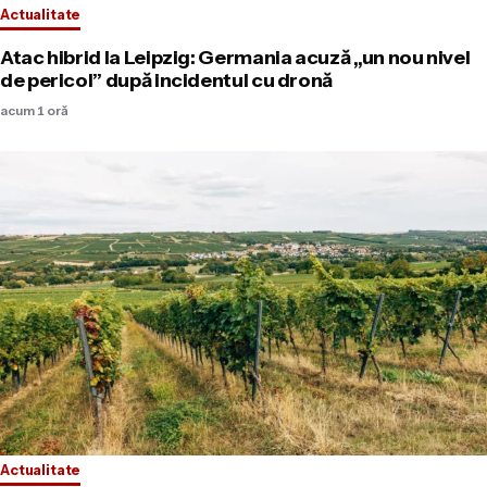
Actualitate
Atac hibrid la Leipzig: Germania acuză „un nou nivel
de pericol” după incidentul cu dronă
acum 1 oră
Actualitate