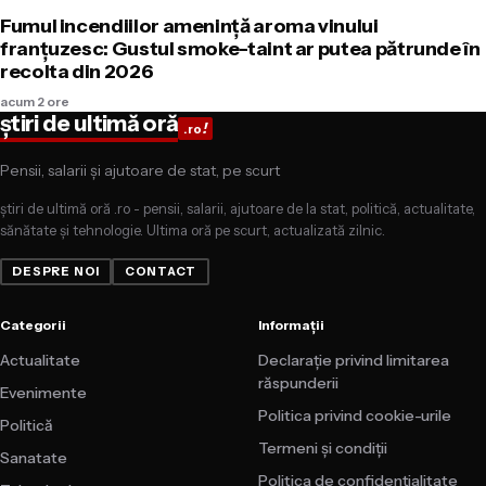
Fumul incendiilor amenință aroma vinului
franțuzesc: Gustul smoke-taint ar putea pătrunde în
recolta din 2026
acum 2 ore
știri de ultimă oră
!
.ro
Pensii, salarii și ajutoare de stat, pe scurt
știri de ultimă oră .ro - pensii, salarii, ajutoare de la stat, politică, actualitate,
sănătate și tehnologie. Ultima oră pe scurt, actualizată zilnic.
DESPRE NOI
CONTACT
Categorii
Informații
Actualitate
Declarație privind limitarea
răspunderii
Evenimente
Politica privind cookie-urile
Politică
Termeni și condiții
Sanatate
Politica de confidențialitate