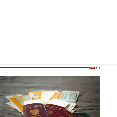
toate
→