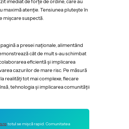
zit imediat de forțe de ordine, care au
t cu maximă atenție. Tensiunea plutește în
orice mișcare suspectă.
 pagină a presei naționale, alimentând
i demonstrează cât de mult s-au schimbat
 colaborarea eficientă și implicarea
lvarea cazurilor de mare risc. Pe măsură
la realități tot mai complexe, fiecare
 însă, tehnologia și implicarea comunității
q.ro
totul se mișcă rapid. Comunitatea