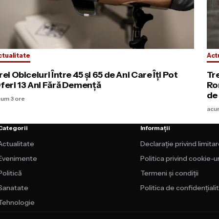
ctualitate
Act
rei Obiceiuri Între 45 și 65 de Ani Care Îți Pot
Tre
feri 13 Ani Fără Demență
Ro
de 
cum 3 ore
acu
Categorii
Informații
Actualitate
Declarație privind limita
Evenimente
Politica privind cookie-ur
Politică
Termeni și condiții
Sanatate
Politica de confidențiali
Tehnologie