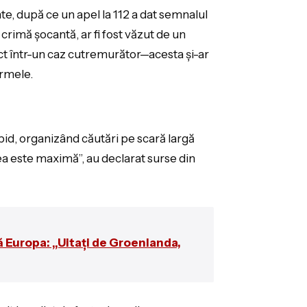
te, după ce un apel la 112 a dat semnalul
crimă șocantă, ar fi fost văzut de un
pect într-un caz cutremurător—acesta și-ar
urmele.
apid, organizând căutări pe scară largă
ea este maximă”, au declarat surse din
 Europa: „Uitați de Groenlanda,