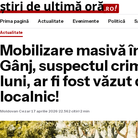
Prima pagină
Actualitate
Evenimente
Politică
S
Actualitate
Mobilizare masivă î
Gânj, suspectul cri
luni, ar fi fost văzut
localnic!
Moldovan Cezar
17 aprilie 2026
22.562 citiri
2 min