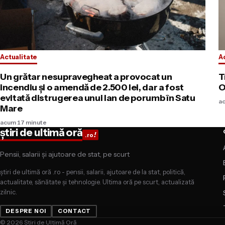
Actualitate
A
Un grătar nesupravegheat a provocat un
T
incendiu și o amendă de 2.500 lei, dar a fost
O
evitată distrugerea unui lan de porumb în Satu
a
Mare
acum 17 minute
știri de ultimă oră
!
.ro
Pensii, salarii și ajutoare de stat, pe scurt
știri de ultimă oră .ro - pensii, salarii, ajutoare de la stat, politică,
actualitate, sănătate și tehnologie. Ultima oră pe scurt, actualizată
zilnic.
DESPRE NOI
CONTACT
© 2026 Știri de Ultimă Oră