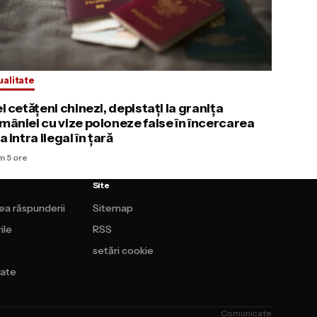
ualitate
i cetățeni chinezi, depistați la granița
mâniei cu vize poloneze false în încercarea
a intra ilegal în țară
m 5 ore
Site
rea răspunderii
Sitemap
ile
RSS
setări cookie
tate
Comunicate