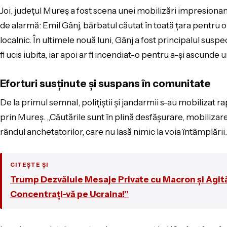
Joi, județul Mureș a fost scena unei mobilizări impresionan
de alarmă: Emil Gânj, bărbatul căutat în toată țara pentru o 
localnic. În ultimele nouă luni, Gânj a fost principalul sus
fi ucis iubita, iar apoi ar fi incendiat-o pentru a-și ascunde 
Eforturi susținute și suspans în comunitate
De la primul semnal, polițiștii și jandarmii s-au mobilizat r
prin Mureș. „Căutările sunt în plină desfășurare, mobilizar
rândul anchetatorilor, care nu lasă nimic la voia întâmplării.
CITEȘTE ȘI
Trump Dezvăluie Mesaje Private cu Macron și Agită
Concentrați-vă pe Ucraina!”