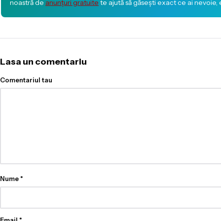
noastră de
anunțuri gratuite
te ajută să găsești exact ce ai nevoie,
Lasa un comentariu
Comentariul tau
Nume
*
Email
*