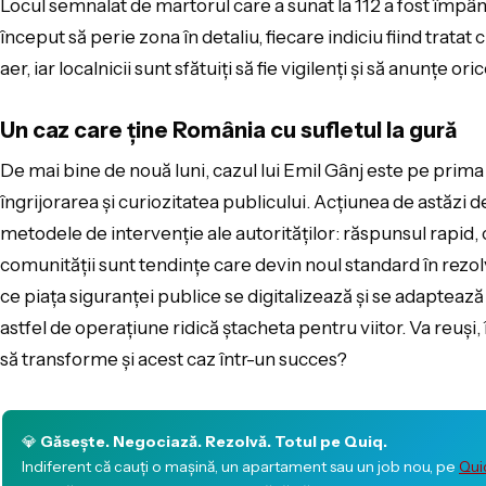
Locul semnalat de martorul care a sunat la 112 a fost împân
început să perie zona în detaliu, fiecare indiciu fiind trata
aer, iar localnicii sunt sfătuiți să fie vigilenți și să anunțe 
Un caz care ține România cu sufletul la gură
De mai bine de nouă luni, cazul lui Emil Gânj este pe prima
îngrijorarea și curiozitatea publicului. Acțiunea de astăz
metodele de intervenție ale autorităților: răspunsul rapid,
comunității sunt tendințe care devin noul standard în rezo
ce piața siguranței publice se digitalizează și se adaptează 
astfel de operațiune ridică ștacheta pentru viitor. Va reuși,
să transforme și acest caz într-un succes?
💎
Găsește. Negociază. Rezolvă. Totul pe Quiq.
Indiferent că cauți o mașină, un apartament sau un job nou, pe
Qui