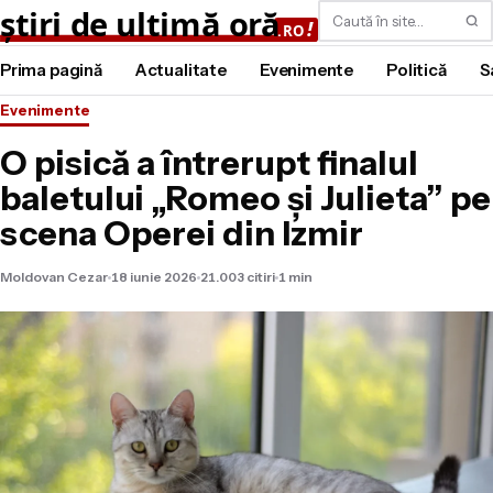
Caută
Prima pagină
Actualitate
Evenimente
Politică
S
Evenimente
O pisică a întrerupt finalul
baletului „Romeo și Julieta” pe
scena Operei din Izmir
Moldovan Cezar
18 iunie 2026
21.003 citiri
1 min