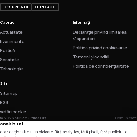
DESPRE NOI
CONTACT
Categorii
Informații
Actualitate
Declarație privind limitarea
răspunderii
Evenimente
Politica privind cookie-urile
Politică
Termeni și condiții
Sanatate
Politica de confidențialitate
Tehnologie
Site
Sitemap
RSS
setări cookie
© 2026 Știri de Ultimă Oră
Comunicate
cookie-uri
doar ce ține site-ul în picioare. fără analytics, fără pixeli, fără publicitate.