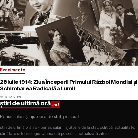
Evenimente
28 Iulie 1914: Ziua Începerii Primului Război Mondial și
Schimbarea Radicală a Lumii
29 iulie 2026
știri de ultimă oră
!
.ro
Pensii, salarii și ajutoare de stat, pe scurt
știri de ultimă oră .ro - pensii, salarii, ajutoare de la stat, politică, actualitate,
sănătate și tehnologie. Ultima oră pe scurt, actualizată zilnic.