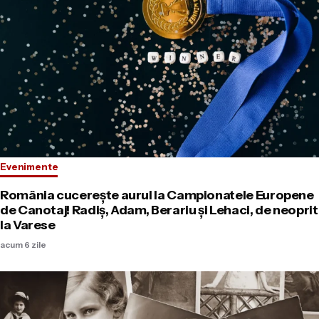
Evenimente
România cucerește aurul la Campionatele Europene
de Canotaj! Radiş, Adam, Berariu și Lehaci, de neoprit
la Varese
acum 6 zile