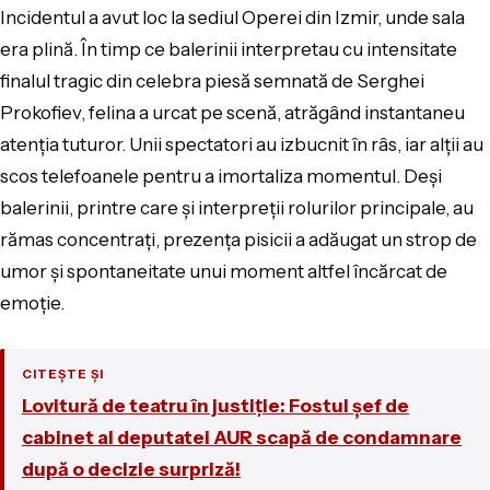
Incidentul a avut loc la sediul Operei din Izmir, unde sala
era plină. În timp ce balerinii interpretau cu intensitate
finalul tragic din celebra piesă semnată de Serghei
Prokofiev, felina a urcat pe scenă, atrăgând instantaneu
atenția tuturor. Unii spectatori au izbucnit în râs, iar alții au
scos telefoanele pentru a imortaliza momentul. Deși
balerinii, printre care și interpreții rolurilor principale, au
rămas concentrați, prezența pisicii a adăugat un strop de
umor și spontaneitate unui moment altfel încărcat de
emoție.
CITEȘTE ȘI
Lovitură de teatru în justiţie: Fostul şef de
cabinet al deputatei AUR scapă de condamnare
după o decizie surpriză!