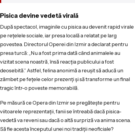
Pisica devine vedetă virală
După spectacol, imaginile cu pisica au devenit rapid virale
pe rețelele sociale, iar presa locală a relatat pe larg
povestea. Directorul Operei din Izmir a declarat pentru
presa turcă: „Nu a fost prima dată când animalele au
vizitat scena noastră, însă reacția publicului a fost
deosebită.” Astfel, felina anonimă a reușit să aducă un
zâmbet pe fețele celor prezenți și să transforme un final
tragic într-o poveste memorabilă.
Pe măsură ce Opera din Izmir se pregătește pentru
viitoarele reprezentații, fanii se întreabă dacă pisica-
vedetă va reveni sau dacă o altă surpriză va anima scena.
Să fie acesta începutul unei noi tradiții neoficiale?