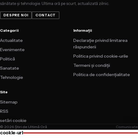
sănătate și tehnologie. Ultima oră pe scurt, actualizată zilnic.
DESPRE NOI
CONTACT
Categorii
Informații
Actualitate
Declarație privind limitarea
răspunderii
Evenimente
Politica privind cookie-urile
Politică
Termeni și condiții
Sanatate
Politica de confidențialitate
Tehnologie
Site
Sitemap
RSS
setări cookie
© 2026 Știri de Ultimă Oră
Comunicate
cookie-uri