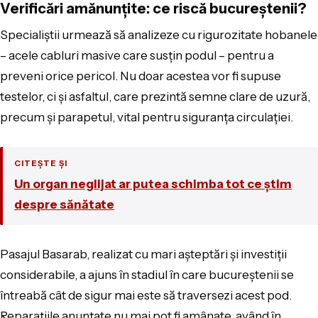
Verificări amănunțite: ce riscă bucureștenii?
Specialiștii urmează să analizeze cu rigurozitate hobanele
– acele cabluri masive care susțin podul – pentru a
preveni orice pericol. Nu doar acestea vor fi supuse
testelor, ci și asfaltul, care prezintă semne clare de uzură,
precum și parapetul, vital pentru siguranța circulației.
CITEȘTE ȘI
Un organ neglijat ar putea schimba tot ce știm
despre sănătate
Pasajul Basarab, realizat cu mari așteptări și investiții
considerabile, a ajuns în stadiul în care bucureștenii se
întreabă cât de sigur mai este să traversezi acest pod.
Reparațiile anunțate nu mai pot fi amânate, având în