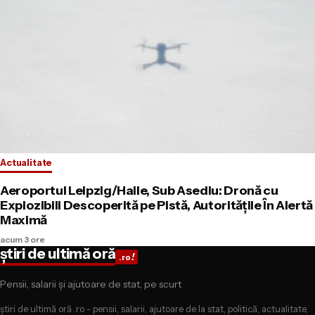
Actualitate
Aeroportul Leipzig/Halle, Sub Asediu: Dronă cu
Explozibili Descoperită pe Pistă, Autoritățile În Alertă
Maximă
acum 3 ore
știri de ultimă oră
!
.ro
Pensii, salarii și ajutoare de stat, pe scurt
știri de ultimă oră .ro - pensii, salarii, ajutoare de la stat, politică, actualitate,