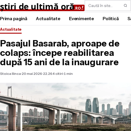
Caută
Prima pagină
Actualitate
Evenimente
Politică
S
Actualitate
Pasajul Basarab, aproape de
colaps: începe reabilitarea
după 15 ani de la inaugurare
Stoica Ilinca
20 mai 2026
22.264 citiri
1 min