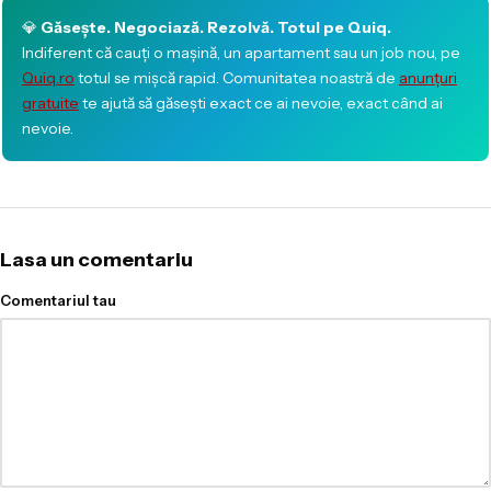
💎
Găsește. Negociază. Rezolvă. Totul pe Quiq.
Indiferent că cauți o mașină, un apartament sau un job nou, pe
Quiq.ro
totul se mișcă rapid. Comunitatea noastră de
anunțuri
gratuite
te ajută să găsești exact ce ai nevoie, exact când ai
nevoie.
Lasa un comentariu
Comentariul tau