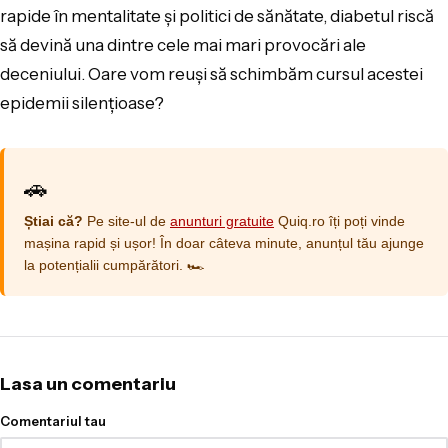
rapide în mentalitate și politici de sănătate, diabetul riscă
să devină una dintre cele mai mari provocări ale
deceniului. Oare vom reuși să schimbăm cursul acestei
epidemii silențioase?
🚗
Știai că?
Pe site-ul de
anunturi gratuite
Quiq.ro îți poți vinde
mașina rapid și ușor! În doar câteva minute, anunțul tău ajunge
la potențialii cumpărători. 🏎️
Lasa un comentariu
Comentariul tau