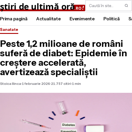
Caută
Prima pagină
Actualitate
Evenimente
Politică
S
Sanatate
Peste 1,2 milioane de români
suferă de diabet: Epidemie în
creștere accelerată,
avertizează specialiștii
Stoica Ilinca
1 februarie 2026
21.757 citiri
1 min