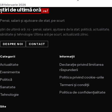
18 februarie 2026
știri de ultimă oră
!
.ro
Pensii, salarii și ajutoare de stat, pe scurt
știri de ultimă oră .ro - pensii, salarii, ajutoare de la stat, politică, actualitate,
sănătate și tehnologie. Ultima oră pe scurt, actualizată zilnic.
DESPRE NOI
CONTACT
Categorii
Informații
Actualitate
Declarație privind limitarea
răspunderii
Evenimente
Politica privind cookie-urile
Politică
Termeni și condiții
Sanatate
Politica de confidențialitate
Tehnologie
Site