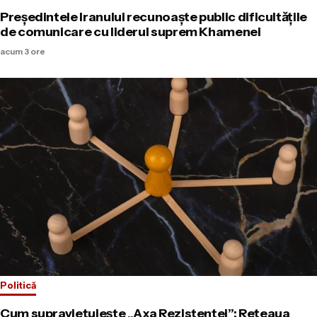
Președintele Iranului recunoaște public dificultățile
de comunicare cu liderul suprem Khamenei
acum 3 ore
Politică
Cum supraviețuiește „Axa Rezistenței”: Rețeaua