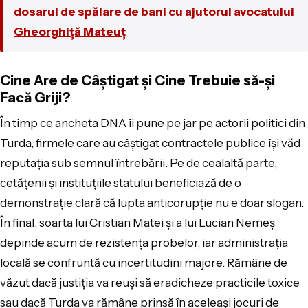
dosarul de spălare de bani cu ajutorul avocatului
Gheorghiță Mateuț
Cine Are de Câștigat și Cine Trebuie să-și
Facă Griji?
În timp ce ancheta DNA îi pune pe jar pe actorii politici din
Turda, firmele care au câștigat contractele publice își văd
reputația sub semnul întrebării. Pe de cealaltă parte,
cetățenii și instituțiile statului beneficiază de o
demonstrație clară că lupta anticorupție nu e doar slogan.
În final, soarta lui Cristian Matei și a lui Lucian Nemeș
depinde acum de rezistența probelor, iar administrația
locală se confruntă cu incertitudini majore. Rămâne de
văzut dacă justiția va reuși să eradicheze practicile toxice
sau dacă Turda va rămâne prinsă în aceleași jocuri de