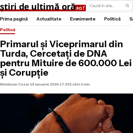
Caută
Prima pagină
Actualitate
Evenimente
Politică
S
Politică
Primarul și Viceprimarul din
Turda, Cercetați de DNA
pentru Mituire de 600.000 Lei
și Corupție
Moldovan Cezar
19 ianuarie 2026
17.952 citiri
2 min