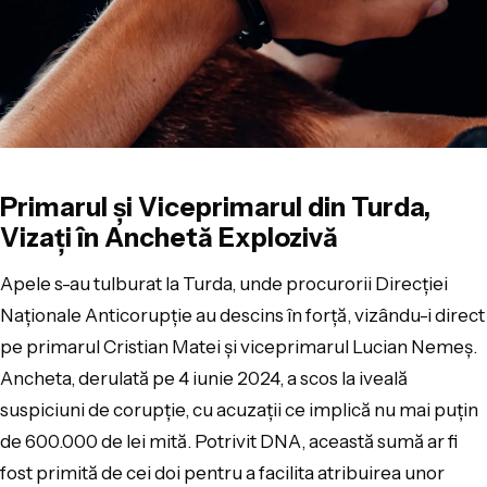
Primarul și Viceprimarul din Turda,
Vizați în Anchetă Explozivă
Apele s-au tulburat la Turda, unde procurorii Direcției
Naționale Anticorupție au descins în forță, vizându-i direct
pe primarul Cristian Matei și viceprimarul Lucian Nemeș.
Ancheta, derulată pe 4 iunie 2024, a scos la iveală
suspiciuni de corupție, cu acuzații ce implică nu mai puțin
de 600.000 de lei mită. Potrivit DNA, această sumă ar fi
fost primită de cei doi pentru a facilita atribuirea unor