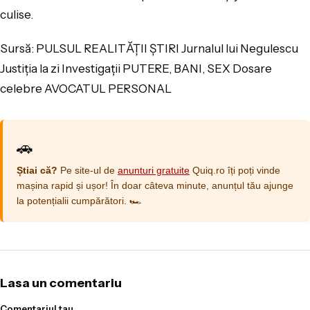
culise.
Sursă: PULSUL REALITĂȚII ȘTIRI Jurnalul lui Negulescu
Justiția la zi Investigații PUTERE, BANI, SEX Dosare
celebre AVOCATUL PERSONAL
🚗
Știai că?
Pe site-ul de
anunturi gratuite
Quiq.ro îți poți vinde
mașina rapid și ușor! În doar câteva minute, anunțul tău ajunge
la potențialii cumpărători. 🏎️
Lasa un comentariu
Comentariul tau