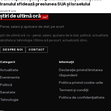
Iranului sfidează presiunea SUA și Israelului
acum 8 ore
știri de ultimă oră
!
.ro
Pensii, salarii și ajutoare de stat, pe scurt
știri de ultimă oră .ro - pensii, salarii, ajutoare de la stat, politică, actualitate,
sănătate și tehnologie. Ultima oră pe scurt, actualizată zilnic.
DESPRE NOI
CONTACT
Categorii
Informații
Actualitate
Declarație privind limitarea
răspunderii
Evenimente
Politica privind cookie-urile
Politică
Termeni și condiții
Sanatate
Politica de confidențialitate
Tehnologie