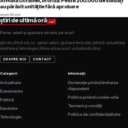
Armata Ucrainei, în criză: Peste 200.000 de soldați
au părăsit unitățile fără aprobare
acum 20 ore
știri de ultimă oră
!
.ro
Pensii, salarii și ajutoare de stat, pe scurt
știri de ultimă oră .ro - pensii, salarii, ajutoare de la stat, politică, actualitate,
sănătate și tehnologie. Ultima oră pe scurt, actualizată zilnic.
DESPRE NOI
CONTACT
Categorii
Informații
Actualitate
Declarație privind limitarea
răspunderii
Evenimente
Politica privind cookie-urile
Politică
Termeni și condiții
Sanatate
Politica de confidențialitate
Tehnologie