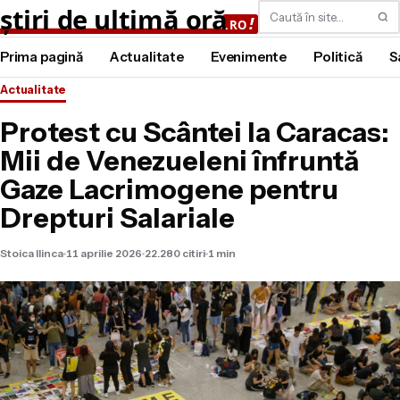
Caută
Prima pagină
Actualitate
Evenimente
Politică
S
Actualitate
Protest cu Scântei la Caracas:
Mii de Venezueleni înfruntă
Gaze Lacrimogene pentru
Drepturi Salariale
Stoica Ilinca
11 aprilie 2026
22.280 citiri
1 min