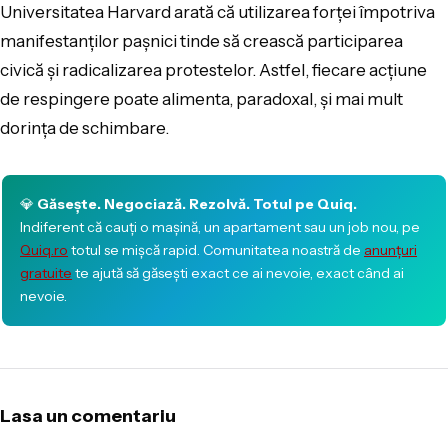
Universitatea Harvard arată că utilizarea forței împotriva
manifestanților pașnici tinde să crească participarea
civică și radicalizarea protestelor. Astfel, fiecare acțiune
de respingere poate alimenta, paradoxal, și mai mult
dorința de schimbare.
💎
Găsește. Negociază. Rezolvă. Totul pe Quiq.
Indiferent că cauți o mașină, un apartament sau un job nou, pe
Quiq.ro
totul se mișcă rapid. Comunitatea noastră de
anunțuri
gratuite
te ajută să găsești exact ce ai nevoie, exact când ai
nevoie.
Lasa un comentariu