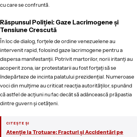
cu care se confruntă.
Răspunsul Poliției: Gaze Lacrimogene și
Tensiune Crescută
În loc de dialog, forțele de ordine venezuelene au
intervenit rapid, folosind gaze lacrimogene pentru a
dispersa manifestanții. Potrivit martorilor, norii iritanți au
acoperit zona, iar protestatarii au fost forțați să se
îndepărteze de incinta palatului prezidențial. Numeroase
voci din mulțime au criticat reacția autorităților, spunând
că astfel de acțiuni nu fac decât să adâncească prăpastia
dintre guvern și cetățeni.
CITEȘTE ȘI
Atenție la Trotuare: Fracturi și Accidentări pe