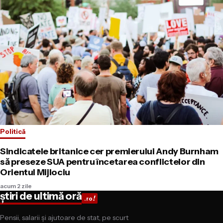
Politică
Sindicatele britanice cer premierului Andy Burnham
să preseze SUA pentru încetarea conflictelor din
Orientul Mijlociu
acum 2 zile
știri de ultimă oră
!
.ro
Pensii, salarii și ajutoare de stat, pe scurt