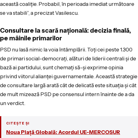
această coaliție. Probabil, în perioada imediat următoare
se va stabili”, a precizat Vasilescu.
Consultare la scară națională: decizia finală,
pe mâinile primarilor
PSD nu lasă nimic la voia întâmplării. Toți cei peste 1.300
de primari social-democrați, alături de liderii centrali și de
bază ai partidului, sunt chemați să-și exprime opinia
privind viitorul alianței guvernamentale. Această strategie
de consultare largă arată cât de delicată este situația și cât
de mult mizează PSD pe consensul intern înainte de a da
un verdict.
CITEȘTE ȘI
Noua Piață Globală: Acordul UE-MERCOSUR