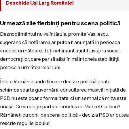
Deschide Uși Larg României
Urmează zile fierbinți pentru scena politică
Deznodământul nu va întârzia, promite Vasilescu,
sugerând că hotărârea ar putea fi anunțată în perioada
imediat următoare. Toți ochii sunt ațintiți asupra social-
democraților, care par să aibă în mâini cheia stabilității
politice a următoarelor luni.
Într-o Românie unde fiecare decizie politică poate
schimba soarta guvernării, consultarea masivă inițiată de
PSD nu este doar o formalitate, ci un semnal că miza este
uriașă. Ce va alege partidul condus de Marcel Ciolacu?
Rămâneți cu ochii pe scena politică – decizia PSD ar putea
rescrie regulile jocului!