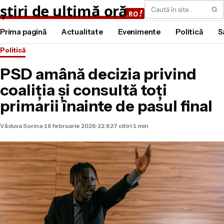
Caută
Prima pagină
Actualitate
Evenimente
Politică
S
Politică
PSD amână decizia privind
coaliția și consultă toți
primarii înainte de pasul final
Văduva Sorina
16 februarie 2026
22.627 citiri
1 min