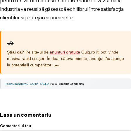
pentru un viitor mai sustenabil. Rămâne de văzut dacă
industria va reuși să găsească echilibrul între satisfacția
clienților și protejarea oceanelor.
🚗
Știai că?
Pe site-ul de
anunturi gratuite
Quiq.ro îți poți vinde
mașina rapid și ușor! În doar câteva minute, anunțul tău ajunge
la potențialii cumpărători. 🏎️
Rodhullandemu
,
CC BY-SA 4.0
, via
Wikimedia Commons
Lasa un comentariu
Comentariul tau