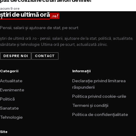
pas de coliziune cu un avion de linie!
acum 9 ore
știri de ultimă oră
!
.ro
Pensii, salarii și ajutoare de stat, pe scurt
știri de ultimă oră .ro - pensii, salarii, ajutoare de la stat, politică, actualitate,
sănătate și tehnologie. Ultima oră pe scurt, actualizată zilnic.
DESPRE NOI
CONTACT
Categorii
Informații
Actualitate
Declarație privind limitarea
răspunderii
Evenimente
Politica privind cookie-urile
Politică
Termeni și condiții
Sanatate
Politica de confidențialitate
Tehnologie
Site