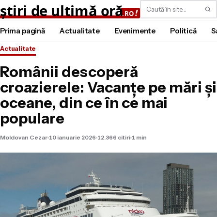
Caută
Prima pagină
Actualitate
Evenimente
Politică
S
Actualitate
Românii descoperă
croazierele: Vacanțe pe mări și
oceane, din ce în ce mai
populare
Moldovan Cezar
10 ianuarie 2026
12.366 citiri
1 min