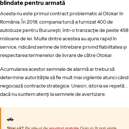
blindate pentru armată
Acesta nu este primul contract problematic al Otokar în
România. În 2018, compania turcă a furnizat 400 de
autobuze pentru București, într-o tranzacție de peste 458
milioane de lei. Multe dintre acestea au ajuns rapid în
service, ridicând semne de întrebare privind fiabilitatea și
respectarea termenelor de livrare de către Otokar.
Acumularea acestor semnale de alarmă ar trebui să
determine autoritățile să fie mult mai vigilente atunci când
negociază contracte strategice. Uneori, istoria se repetă…
dacă nu suntem atenți la semnele de avertizare.
🚗
Știai că?
Pe site-ul de
anunturi gratuite
Quiq.ro îți poți vinde