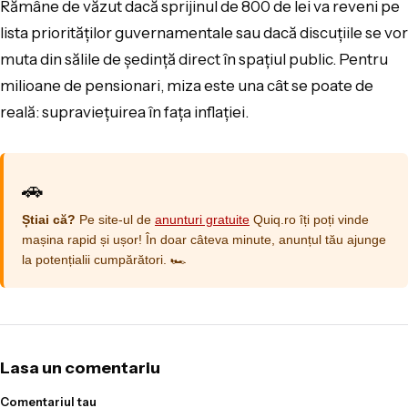
Rămâne de văzut dacă sprijinul de 800 de lei va reveni pe
lista priorităților guvernamentale sau dacă discuțiile se vor
muta din sălile de ședință direct în spațiul public. Pentru
milioane de pensionari, miza este una cât se poate de
reală: supraviețuirea în fața inflației.
🚗
Știai că?
Pe site-ul de
anunturi gratuite
Quiq.ro îți poți vinde
mașina rapid și ușor! În doar câteva minute, anunțul tău ajunge
la potențialii cumpărători. 🏎️
Lasa un comentariu
Comentariul tau