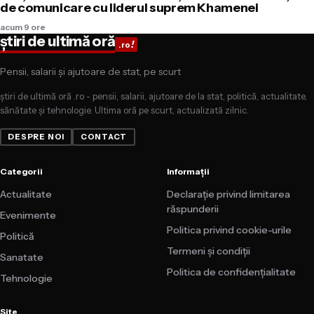
de comunicare cu liderul suprem Khamenei
acum 9 ore
știri de ultimă oră
!
.ro
Pensii, salarii și ajutoare de stat, pe scurt
știri de ultimă oră .ro - pensii, salarii, ajutoare de la stat, politică, actualitate,
sănătate și tehnologie. Ultima oră pe scurt, actualizată zilnic.
DESPRE NOI
CONTACT
Categorii
Informații
Actualitate
Declarație privind limitarea
răspunderii
Evenimente
Politica privind cookie-urile
Politică
Termeni și condiții
Sanatate
Politica de confidențialitate
Tehnologie
Site