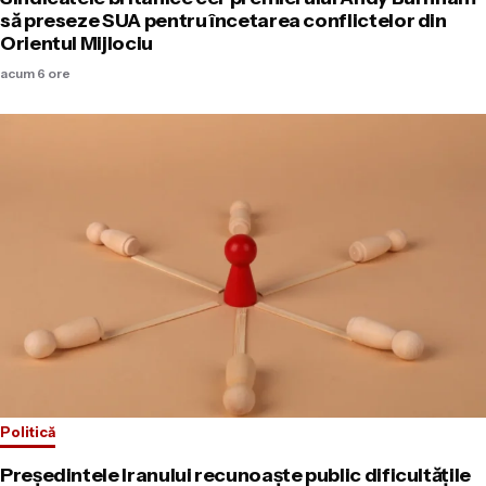
să preseze SUA pentru încetarea conflictelor din
Orientul Mijlociu
acum 6 ore
Politică
Președintele Iranului recunoaște public dificultățile