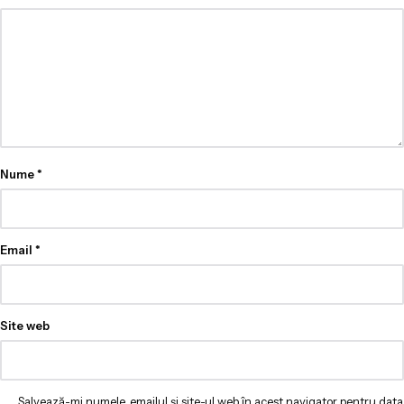
Nume
*
Email
*
Site web
Salvează-mi numele, emailul și site-ul web în acest navigator pentru data