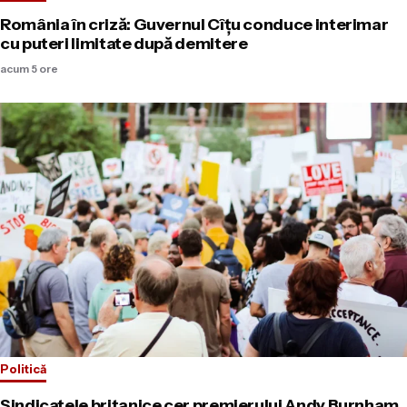
România în criză: Guvernul Cîțu conduce interimar
cu puteri limitate după demitere
acum 5 ore
Politică
Sindicatele britanice cer premierului Andy Burnham