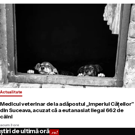
Actualitate
Medicul veterinar de la adăpostul „Imperiul Cățeilor”
din Suceava, acuzat că a eutanasiat ilegal 662 de
câini
acum 3 ore
știri de ultimă oră
!
.ro