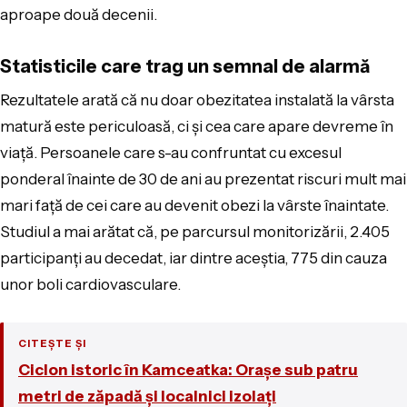
aproape două decenii.
Statisticile care trag un semnal de alarmă
Rezultatele arată că nu doar obezitatea instalată la vârsta
matură este periculoasă, ci și cea care apare devreme în
viață. Persoanele care s-au confruntat cu excesul
ponderal înainte de 30 de ani au prezentat riscuri mult mai
mari față de cei care au devenit obezi la vârste înaintate.
Studiul a mai arătat că, pe parcursul monitorizării, 2.405
participanți au decedat, iar dintre aceștia, 775 din cauza
unor boli cardiovasculare.
CITEȘTE ȘI
Ciclon istoric în Kamceatka: Orașe sub patru
metri de zăpadă și localnici izolați