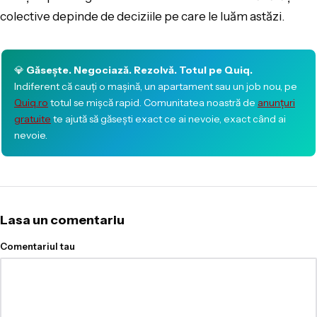
colective depinde de deciziile pe care le luăm astăzi.
💎
Găsește. Negociază. Rezolvă. Totul pe Quiq.
Indiferent că cauți o mașină, un apartament sau un job nou, pe
Quiq.ro
totul se mișcă rapid. Comunitatea noastră de
anunțuri
gratuite
te ajută să găsești exact ce ai nevoie, exact când ai
nevoie.
Lasa un comentariu
Comentariul tau