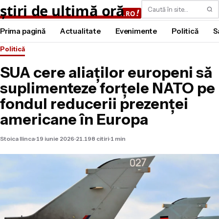
Caută
Prima pagină
Actualitate
Evenimente
Politică
S
Politică
SUA cere aliaților europeni să
suplimenteze forțele NATO pe
fondul reducerii prezenței
americane în Europa
Stoica Ilinca
19 iunie 2026
21.198 citiri
1 min