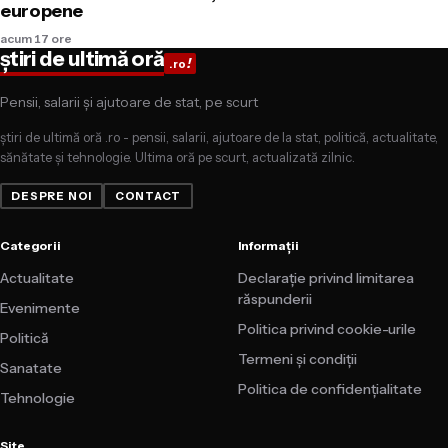
europene
acum 17 ore
știri de ultimă oră
!
.ro
Pensii, salarii și ajutoare de stat, pe scurt
știri de ultimă oră .ro - pensii, salarii, ajutoare de la stat, politică, actualitate,
sănătate și tehnologie. Ultima oră pe scurt, actualizată zilnic.
DESPRE NOI
CONTACT
Categorii
Informații
Actualitate
Declarație privind limitarea
răspunderii
Evenimente
Politica privind cookie-urile
Politică
Termeni și condiții
Sanatate
Politica de confidențialitate
Tehnologie
Site