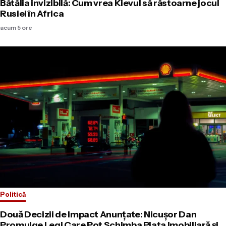
Bătălia invizibilă: Cum vrea Kievul să răstoarne jocul
Rusiei în Africa
acum 5 ore
Politică
Două Decizii de Impact Anunțate: Nicușor Dan
Promulge Legi Care Pot Schimba Piața Imobiliară și