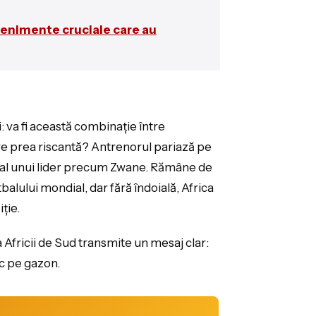
evenimente cruciale care au
: va fi această combinație între
re prea riscantă? Antrenorul pariază pe
ece al unui lider precum Zwane. Rămâne de
alului mondial, dar fără îndoială, Africa
ție.
Africii de Sud transmite un mesaj clar:
sc pe gazon.