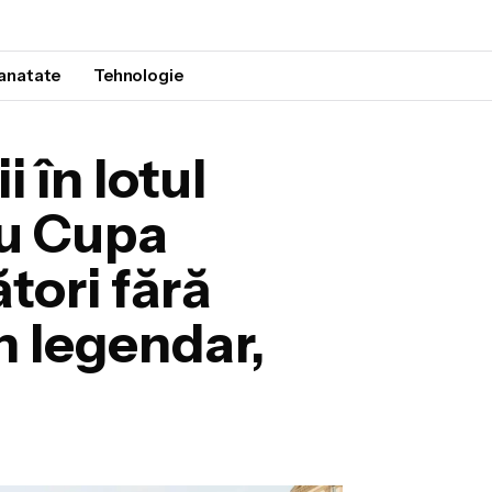
anatate
Tehnologie
 în lotul
ru Cupa
tori fără
an legendar,