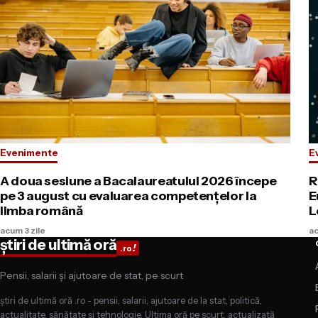
Evenimente
E
A doua sesiune a Bacalaureatului 2026 începe
R
pe 3 august cu evaluarea competențelor la
E
limba română
L
acum 3 zile
ac
știri de ultimă oră
!
.ro
Pensii, salarii și ajutoare de stat, pe scurt
știri de ultimă oră .ro - pensii, salarii, ajutoare de la stat, politică,
actualitate, sănătate și tehnologie. Ultima oră pe scurt, actualizată