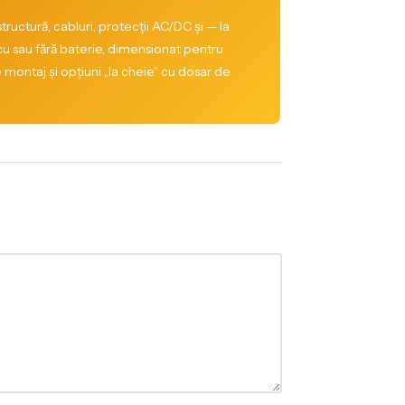
tructură, cabluri, protecții AC/DC și — la
cu sau fără baterie, dimensionat pentru
e montaj și opțiuni „la cheie” cu dosar de