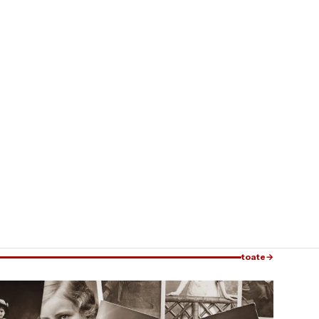
toate
→