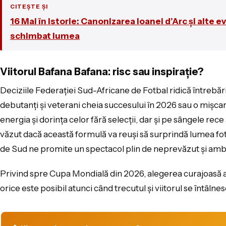
CITEȘTE ȘI
16 Mai în istorie: Canonizarea Ioanei d’Arc și alte 
schimbat lumea
Viitorul Bafana Bafana: risc sau inspirație?
Deciziile Federației Sud-Africane de Fotbal ridică întrebări
debutanți și veterani cheia succesului în 2026 sau o mișca
energia și dorința celor fără selecții, dar și pe sângele r
văzut dacă această formulă va reuși să surprindă lumea fotb
de Sud ne promite un spectacol plin de neprevăzut și ambi
Privind spre Cupa Mondială din 2026, alegerea curajoasă a 
orice este posibil atunci când trecutul și viitorul se întâlne