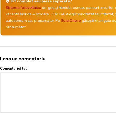
🏠
Kit complet sau piese separate?
Sisteme fotovoltaice
on-grid și hibride reunesc panouri, invertor, s
varianta hibridă — stocare LiFePO4. Alegi monofazat sau trifazat, 
autoconsum sau prosumator. Pe
SolarOne.ro
găsești kituri gata d
prosumator.
Lasa un comentariu
Comentariul tau