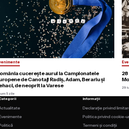
venimente
Eve
omânia cucerește aurul la Campionatele
28 
uropene de Canotaj! Radiş, Adam, Berariu și
Mo
ehaci, de neoprit la Varese
29 i
um 5 zile
Categorii
Informații
Actualitate
Declarație privind limita
Evenimente
Politica privind cookie-ur
Politică
Termeni și condiții