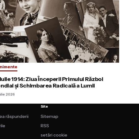
nimente
Iulie 1914: Ziua Începerii Primului Război
ndial și Schimbarea Radicală a Lumii
ulie 2026
Site
rea răspunderii
Sitemap
ile
RSS
setări cookie