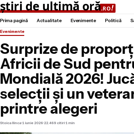
Prima pagină
Actualitate
Evenimente
Politică
S
Evenimente
Surprize de proporții
Africii de Sud pent
Mondială 2026! Jucă
selecții și un veter
printre alegeri
Stoica Ilinca
1 iunie 2026
22.469 citiri
1 min