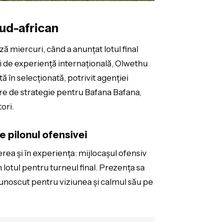
sud-african
iză miercuri, când a anunțat lotul final
i de experiență internațională, Olwethu
 în selecționată, potrivit agenției
e de strategie pentru Bafana Bafana,
ori.
 pilonul ofensivei
rea și în experiența: mijlocașul ofensiv
n lotul pentru turneul final. Prezența sa
ecunoscut pentru viziunea și calmul său pe