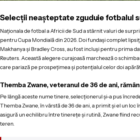
Selecții neașteptate zguduie fotbalul 
Naționala de fotbal a Africii de Sud a stârnit valuri de surpr
pentru Cupa Mondială din 2026. Doi fundași complet lipsiț
Makhanya și Bradley Cross, au fost incluși pentru prima dată
Reuters. Această alegere curajoasă marchează o schimbar
care pariază pe prospețimea și potențialul celor doi apărăt
Themba Zwane, veteranul de 36 de ani, rămâne
Pe lângă aceste nume tinere, selecționerul și-a pus încrede
Themba Zwane, în vârstă de 36 de ani, a primit și el un loc î
asigură un echilibru între tinerețe și rutină, Zwane fiind r
teren.