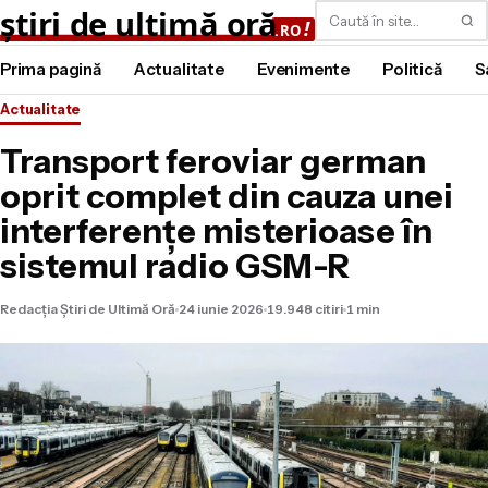
Caută
Prima pagină
Actualitate
Evenimente
Politică
S
Actualitate
Transport feroviar german
oprit complet din cauza unei
interferențe misterioase în
sistemul radio GSM-R
Redacția Știri de Ultimă Oră
24 iunie 2026
19.948 citiri
1 min