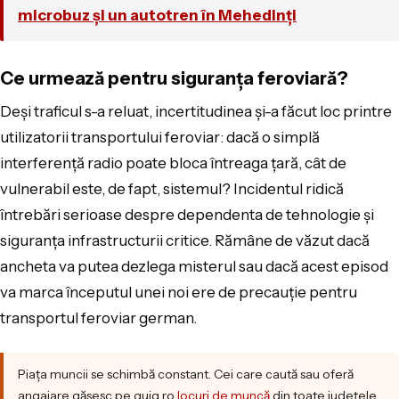
microbuz și un autotren în Mehedinți
Ce urmează pentru siguranța feroviară?
Deși traficul s-a reluat, incertitudinea și-a făcut loc printre
utilizatorii transportului feroviar: dacă o simplă
interferență radio poate bloca întreaga țară, cât de
vulnerabil este, de fapt, sistemul? Incidentul ridică
întrebări serioase despre dependenta de tehnologie și
siguranța infrastructurii critice. Rămâne de văzut dacă
ancheta va putea dezlega misterul sau dacă acest episod
va marca începutul unei noi ere de precauție pentru
transportul feroviar german.
Piața muncii se schimbă constant. Cei care caută sau oferă
angajare găsesc pe quiq.ro
locuri de muncă
din toate județele