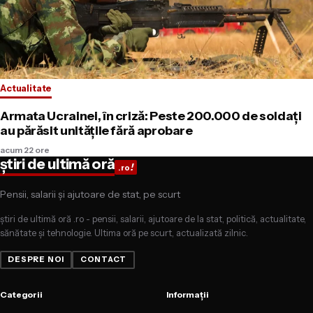
Actualitate
Armata Ucrainei, în criză: Peste 200.000 de soldați
au părăsit unitățile fără aprobare
acum 22 ore
știri de ultimă oră
!
.ro
Pensii, salarii și ajutoare de stat, pe scurt
știri de ultimă oră .ro - pensii, salarii, ajutoare de la stat, politică, actualitate,
sănătate și tehnologie. Ultima oră pe scurt, actualizată zilnic.
DESPRE NOI
CONTACT
Categorii
Informații