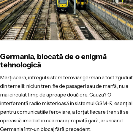
Germania, blocată de o enigmă
tehnologică
Marți seara, întregul sistem feroviar german a fost zguduit
din temelii: niciun tren, fie de pasageri sau de marfă, nu a
mai circulat timp de aproape două ore. Cauza? O
interferență radio misterioasă în sistemul GSM-R, esențial
pentru comunicațiile feroviare, a forțat fiecare tren să se
oprească imediat în cea mai apropiată gară, aruncând
Germania într-un blocaj fără precedent.