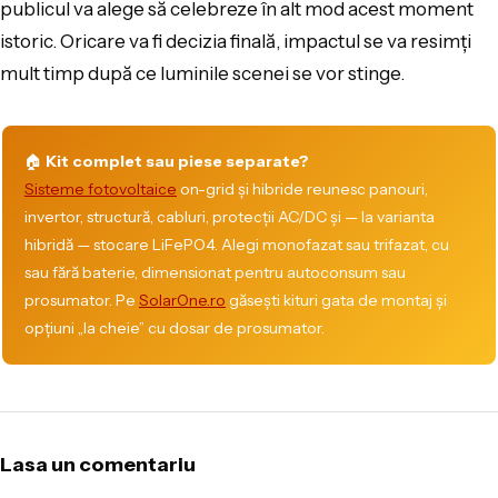
publicul va alege să celebreze în alt mod acest moment
istoric. Oricare va fi decizia finală, impactul se va resimți
mult timp după ce luminile scenei se vor stinge.
🏠
Kit complet sau piese separate?
Sisteme fotovoltaice
on-grid și hibride reunesc panouri,
invertor, structură, cabluri, protecții AC/DC și — la varianta
hibridă — stocare LiFePO4. Alegi monofazat sau trifazat, cu
sau fără baterie, dimensionat pentru autoconsum sau
prosumator. Pe
SolarOne.ro
găsești kituri gata de montaj și
opțiuni „la cheie” cu dosar de prosumator.
Lasa un comentariu