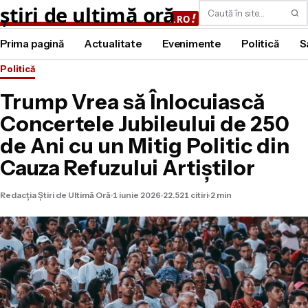
Caută
Prima pagină
Actualitate
Evenimente
Politică
S
Politică
Trump Vrea să Înlocuiască
Concertele Jubileului de 250
de Ani cu un Mitig Politic din
Cauza Refuzului Artiștilor
Redacția Știri de Ultimă Oră
1 iunie 2026
22.521 citiri
2 min