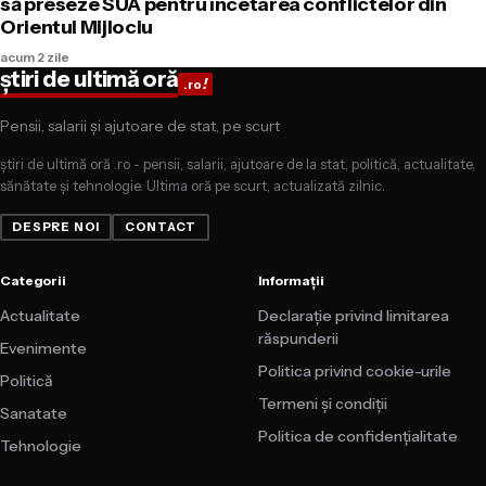
să preseze SUA pentru încetarea conflictelor din
Orientul Mijlociu
acum 2 zile
știri de ultimă oră
!
.ro
Pensii, salarii și ajutoare de stat, pe scurt
știri de ultimă oră .ro - pensii, salarii, ajutoare de la stat, politică, actualitate,
sănătate și tehnologie. Ultima oră pe scurt, actualizată zilnic.
DESPRE NOI
CONTACT
Categorii
Informații
Actualitate
Declarație privind limitarea
răspunderii
Evenimente
Politica privind cookie-urile
Politică
Termeni și condiții
Sanatate
Politica de confidențialitate
Tehnologie