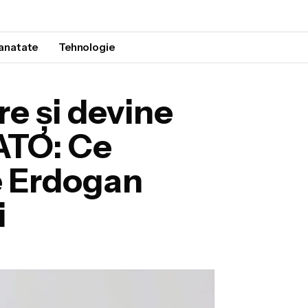
anatate
Tehnologie
re și devine
NATO: Ce
e Erdogan
i