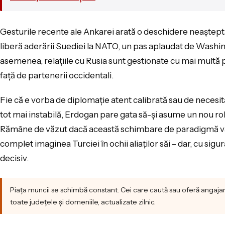
Gesturile recente ale Ankarei arată o deschidere neașteptat
liberă aderării Suediei la NATO, un pas aplaudat de Washin
asemenea, relațiile cu Rusia sunt gestionate cu mai multă 
față de partenerii occidentali.
Fie că e vorba de diplomație atent calibrată sau de necesit
tot mai instabilă, Erdogan pare gata să-și asume un nou ro
Rămâne de văzut dacă această schimbare de paradigmă va 
complet imaginea Turciei în ochii aliaților săi – dar, cu si
decisiv.
Piața muncii se schimbă constant. Cei care caută sau oferă angaja
toate județele și domeniile, actualizate zilnic.