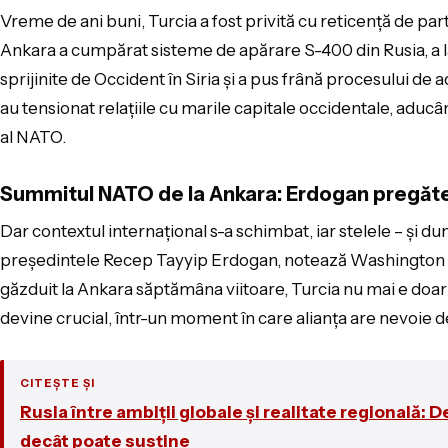
Vreme de ani buni, Turcia a fost privită cu reticență de part
Ankara a cumpărat sisteme de apărare S-400 din Rusia, a l
sprijinite de Occident în Siria și a pus frână procesului de 
au tensionat relațiile cu marile capitale occidentale, aduc
al NATO.
Summitul NATO de la Ankara: Erdogan pregăte
Dar contextul internațional s-a schimbat, iar stelele – și d
președintele Recep Tayyip Erdogan, notează Washington P
găzduit la Ankara săptămâna viitoare, Turcia nu mai e doar
devine crucial, într-un moment în care alianța are nevoie de 
CITEȘTE ȘI
Rusia între ambiții globale și realitate regională: 
decât poate susține