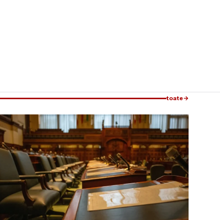
toate
→