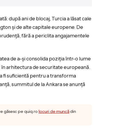
ă: după ani de blocaj, Turcia a lăsat cale
gton și de alte capitale europene. De
prudență, fără a periclita angajamentele
atea de a-și consolida poziția într-o lume
l în arhitectura de securitate europeană.
fi suficientă pentru a transforma
guranță, summitul de la Ankara se anunță
re găsesc pe quiq.ro
locuri de muncă
din