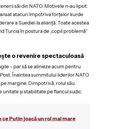
enerii săi din NATO. Motivele n-au lipsit:
ansat atacuri împotriva forțelor kurde
aderare a Suediei la alianță. Toate acestea
ând Turcia în postura de „copil problemă”
ște o revenire spectaculoasă
ungile – par să se alinieze acum pentru
ost. Înaintea summitului liderilor NATO
 pe margine. Dimpotrivă, rolul său
unitate și stabilitate pe flancul sudic.
De ce Putin joacă un rol mai mare