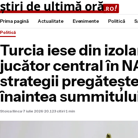
Prima pagină
Actualitate
Evenimente
Politică
S
Politică
Turcia iese din izola
jucător central în 
strategii pregăteșt
înaintea summitulu
Stoica Ilinca
7 iulie 2026
20.123 citiri
1 min