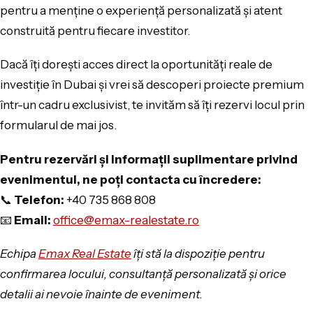
pentru a menține o experiență personalizată și atent
construită pentru fiecare investitor.
Dacă îți dorești acces direct la oportunități reale de
investiție în Dubai și vrei să descoperi proiecte premium
într-un cadru exclusivist, te invităm să îți rezervi locul prin
formularul de mai jos.
Pentru rezervări și informații suplimentare privind
evenimentul, ne poți contacta cu încredere:
📞
Telefon:
+40 735 868 808
📧
Email:
office@emax-realestate.ro
Echipa
Emax Real Estate
îți stă la dispoziție pentru
confirmarea locului, consultanță personalizată și orice
detalii ai nevoie înainte de eveniment.