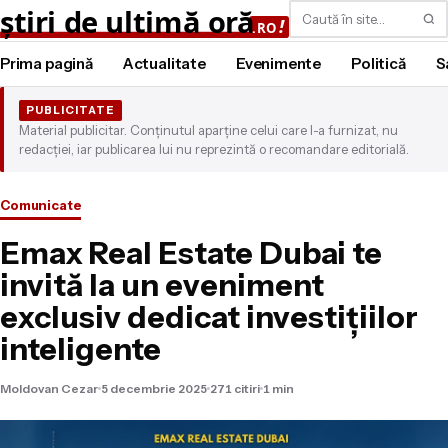
Caută
Prima pagină
Actualitate
Evenimente
Politică
S
PUBLICITATE
Material publicitar. Conținutul aparține celui care l-a furnizat, nu
redacției, iar publicarea lui nu reprezintă o recomandare editorială.
Comunicate
Emax Real Estate Dubai te
invită la un eveniment
exclusiv dedicat investițiilor
inteligente
Moldovan Cezar
5 decembrie 2025
271 citiri
1 min