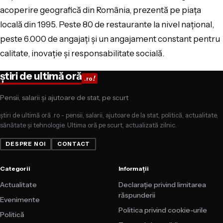
acoperire geografică din România, prezentă pe piața
locală din 1995. Peste 80 de restaurante la nivel național,
peste 6.000 de angajați și un angajament constant pentru
calitate, inovație și responsabilitate socială.
știri de ultimă oră
!
.ro
Pensii, salarii și ajutoare de stat, pe scurt
știri de ultimă oră .ro - pensii, salarii, ajutoare de la stat, politică, actualitate,
sănătate și tehnologie. Ultima oră pe scurt, actualizată zilnic.
DESPRE NOI
CONTACT
Categorii
Informații
Actualitate
Declarație privind limitarea
răspunderii
Evenimente
Politica privind cookie-urile
Politică