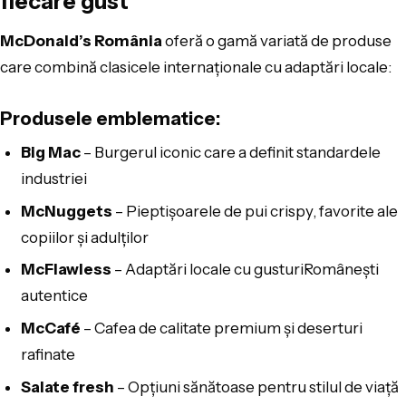
fiecare gust
McDonald’s România
oferă o gamă variată de produse
care combină clasicele internaționale cu adaptări locale:
Produsele emblematice:
Big Mac
– Burgerul iconic care a definit standardele
industriei
McNuggets
– Pieptișoarele de pui crispy, favorite ale
copiilor și adulților
McFlawless
– Adaptări locale cu gusturiRomânești
autentice
McCafé
– Cafea de calitate premium și deserturi
rafinate
Salate fresh
– Opțiuni sănătoase pentru stilul de viață